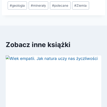
Tagi
#
geologia
#
minerały
#
polecane
#
Ziemia
wpisu:
Zobacz inne książki