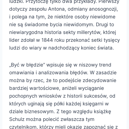
ludzki. Przytoczę tylko dwa przykłady. Pierwszy
dotyczy zespołu Antona, odmiany anosognozji,
i polega na tym, że niektóre osoby niewidome
nie są świadome bycia niewidomym. Drugi to
niewiarygodna historia sekty millerytów, której
lider zdołał w 1844 roku przekonać setki tysięcy
ludzi do wiary w nadchodzący koniec świata.
„Być w błędzie” wpisuje się w niszowy trend
omawiania i analizowania błędów. W zasadzie
można by rzec, że to podejście zdecydowanie
bardziej wartościowe, aniżeli wyciąganie
pochopnych wniosków z historii sukcesów, od
których uginają się półki każdej księgarni w
dziale biznesowym. Z tego względu książkę
Schulz można polecić zwłaszcza tym
czytelnikom, którzy mieli okazję zapoznać się z