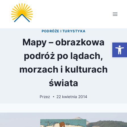
Przejdź
do
treści
PODRÓŻE I TURYSTYKA
Mapy – obrazkowa
Otwórz
podróż po lądach,
morzach i kulturach
świata
Przez
22 kwietnia 2014