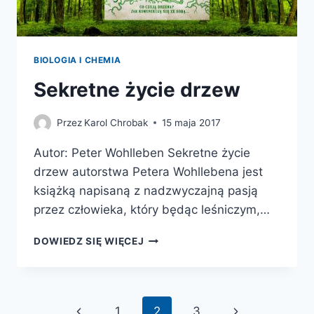
BIOLOGIA I CHEMIA
Sekretne życie drzew
Przez
Karol Chrobak
15 maja 2017
Autor: Peter Wohlleben Sekretne życie
drzew autorstwa Petera Wohllebena jest
książką napisaną z nadzwyczajną pasją
przez człowieka, który będąc leśniczym,…
SEKRETNE
DOWIEDZ SIĘ WIĘCEJ
ŻYCIE
DRZEW
Nawigacja
Poprzednia
Następna
1
2
3