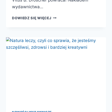
wydawnictwa…
REGUŁA
DOWIEDZ SIĘ WIĘCEJ
PRZETRWANIA.
JAK
ZWIERZĘTA
RADZĄ
SOBIE
Z
NIEBEZPIECZEŃSTWAMI