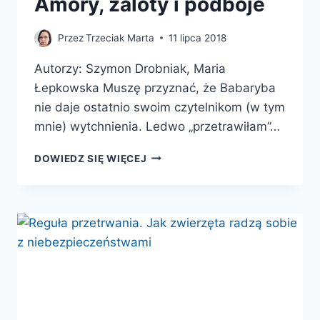
Amory, zaloty i podboje
Przez
Trzeciak Marta
11 lipca 2018
Autorzy: Szymon Drobniak, Maria
Łepkowska Muszę przyznać, że Babaryba
nie daje ostatnio swoim czytelnikom (w tym
mnie) wytchnienia. Ledwo „przetrawiłam”…
AMORY,
DOWIEDZ SIĘ WIĘCEJ
ZALOTY
I
PODBOJE