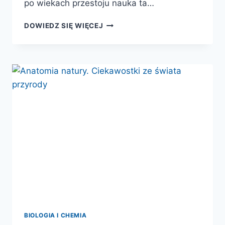
po wiekach przestoju nauka ta…
REGUŁA
DOWIEDZ SIĘ WIĘCEJ
PRZETRWANIA.
JAK
ZWIERZĘTA
RADZĄ
SOBIE
Z
NIEBEZPIECZEŃSTWAMI
BIOLOGIA I CHEMIA