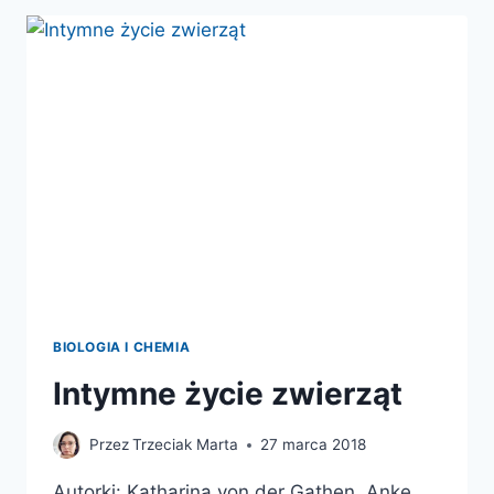
SPRAWIA,
ŻE
JESTEŚMY
SZCZĘŚLIWSI,
ZDROWSI
I
BARDZIEJ
KREATYWNI
BIOLOGIA I CHEMIA
Intymne życie zwierząt
Przez
Trzeciak Marta
27 marca 2018
Autorki: Katharina von der Gathen, Anke