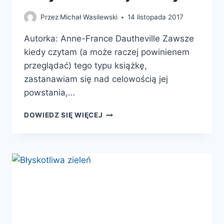
Przez
Michał Wasilewski
14 listopada 2017
Autorka: Anne-France Dautheville Zawsze
kiedy czytam (a może raczej powinienem
przeglądać) tego typu książkę,
zastanawiam się nad celowością jej
powstania,…
SEKRETY
DOWIEDZ SIĘ WIĘCEJ
ROŚLIN.
PRZYRODA
UCHYLA
LISTKA
TAJEMNICY