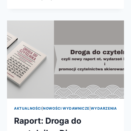
KSIĄŻKA
ROKU
2024
–
ZNAMY
JUŻ
NOMINOWANE
KSIĄŻKI!
AKTUALNOŚCI
|
NOWOŚCI WYDAWNICZE
|
WYDARZENIA
Raport: Droga do