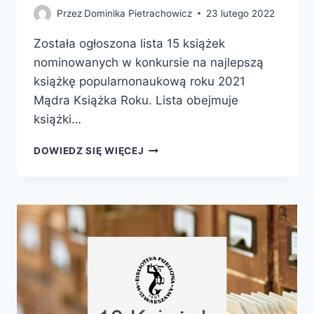
Przez
Dominika Pietrachowicz
23 lutego 2022
Została ogłoszona lista 15 książek
nominowanych w konkursie na najlepszą
książkę popularnonaukową roku 2021
Mądra Książka Roku. Lista obejmuje
książki…
MĄDRA
DOWIEDZ SIĘ WIĘCEJ
KSIĄŻKA
ROKU
2021
–
ZNAMY
JUŻ
NOMINOWANE
KSIĄŻKI!