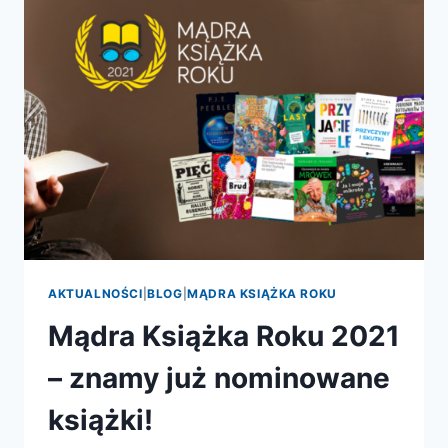
ZNAMY
JUŻ
NOMINOWANE
KSIĄŻKI!
AKTUALNOŚCI
|
BLOG
|
MĄDRA KSIĄŻKA ROKU
Mądra Książka Roku 2021
– znamy już nominowane
książki!