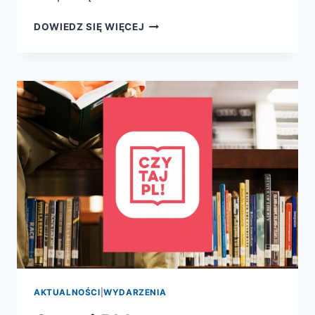
10
DOWIEDZ SIĘ WIĘCEJ
KSIĄŻEK
–
NA
START
DO
NAUKI.
ARCHEOLOGIA
I
GEOLOGIA!
AKTUALNOŚCI
|
WYDARZENIA