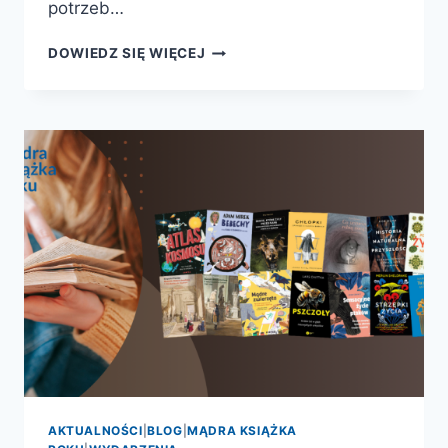
potrzeb…
RAPORT:
DOWIEDZ SIĘ WIĘCEJ
DROGA
DO
CZYTELNIKA.
DIAGNOZA
POTRZEB
DZIECIĘCEGO
ODBIORCY
WYDARZEŃ
KULTURALNYCH
ZE
SZCZEGÓLNYM
UWZGLĘDNIENIEM
PROMOCJI
CZYTELNICTWA
AKTUALNOŚCI
|
BLOG
|
MĄDRA KSIĄŻKA