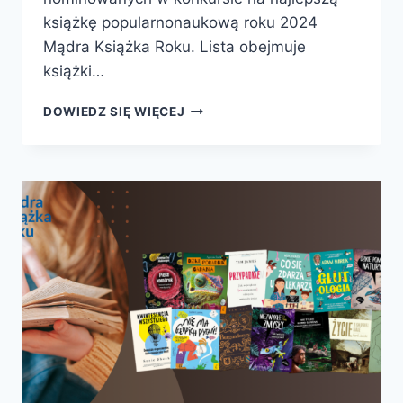
książkę popularnonaukową roku 2024
Mądra Książka Roku. Lista obejmuje
książki…
MĄDRA
DOWIEDZ SIĘ WIĘCEJ
KSIĄŻKA
ROKU
2025
–
PREZENTUJEMY
NOMINOWANE
KSIĄŻKI!