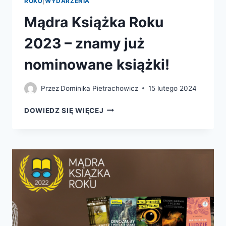
ROKU
|
WYDARZENIA
Mądra Książka Roku
2023 – znamy już
nominowane książki!
Przez
Dominika Pietrachowicz
15 lutego 2024
MĄDRA
DOWIEDZ SIĘ WIĘCEJ
KSIĄŻKA
ROKU
2023
–
ZNAMY
JUŻ
NOMINOWANE
KSIĄŻKI!