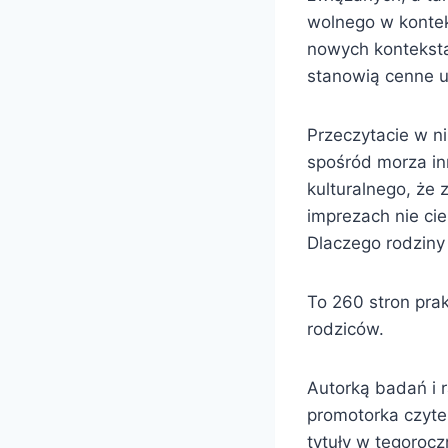
wolnego w kontek
nowych kontekst
stanowią cenne u
Przeczytacie w n
spośród morza in
kulturalnego, że
imprezach nie ci
Dlaczego rodziny
To 260 stron pra
rodziców.
Autorką badań i 
promotorka czyte
tytuły w tegoroc