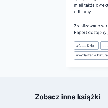
mieli także dyrek
odbiorcy.
Zrealizowano w r
Raport dostępny 
Tagi
#
Czas Dzieci
#
cz
wpisu:
#
wydarzenia kultura
Zobacz inne książki