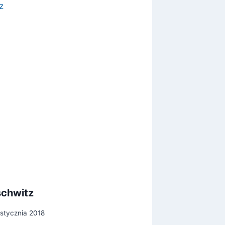
schwitz
Rok 100
zakątki
stycznia 2018