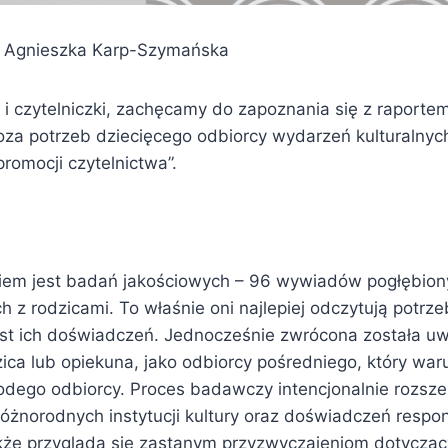
: Agnieszka Karp-Szymańska
 i czytelniczki, zachęcamy do zapoznania się z raportem
noza potrzeb dziecięcego odbiorcy wydarzeń kulturalny
romocji czytelnictwa”.
kiem jest badań jakościowych – 96 wywiadów pogłębio
z rodzicami. To właśnie oni najlepiej odczytują potrzeb
kst ich doświadczeń. Jednocześnie zwrócona została u
ica lub opiekuna, jako odbiorcy pośredniego, który war
dego odbiorcy. Proces badawczy intencjonalnie rozsze
różnorodnych instytucji kultury oraz doświadczeń respo
kże przygląda się zastanym przyzwyczajeniom dotyczą