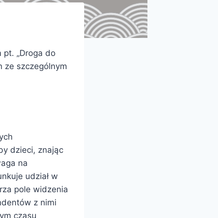
 pt. „Droga do
ch ze szczególnym
nych
y dzieci, znając
waga na
unkuje udział w
rza pole widzenia
ndentów z nimi
cym czasu