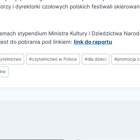
torzy i dyrektorki czołowych polskich festiwali skierow
amach stypendium Ministra Kultury i Dziedzictwa Naro
jest do pobrania pod linkiem:
link do raportu
ytelnictwo
#
czytelnictwo w Polsce
#
dla dzieci
#
promocja c
lne