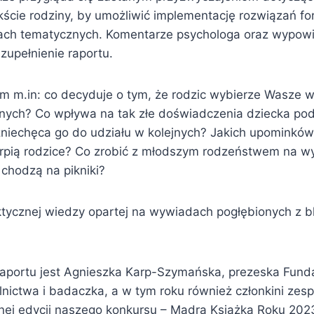
ście rodziny, by umożliwić implementację rozwiązań f
ach tematycznych. Komentarze psychologa oraz wypow
zupełnienie raportu.
im m.in: co decyduje o tym, że rodzic wybierze Wasze 
nych? Co wpływa na tak złe doświadczenia dziecka po
 zniechęca go do udziału w kolejnych? Jakich upomink
erpią rodzice? Co zrobić z młodszym rodzeństwem na w
 chodzą na pikniki?
ktycznej wiedzy opartej na wywiadach pogłębionych z bl
raportu jest Agnieszka Karp-Szymańska, prezeska Funda
lnictwa i badaczka, a w tym roku również członkini zes
znej edycji naszego konkursu – Mądra Książka Roku 2023