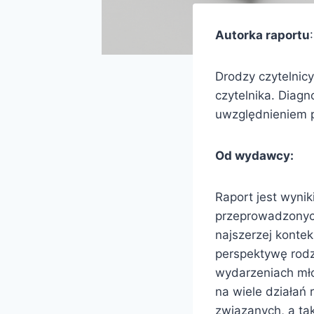
Autorka raportu
Drodzy czytelnicy
czytelnika. Diag
uwzględnieniem p
Od wydawcy:
Raport jest wyni
przeprowadzonych 
najszerzej konte
perspektywę rodz
wydarzeniach mło
na wiele działań 
związanych, a ta