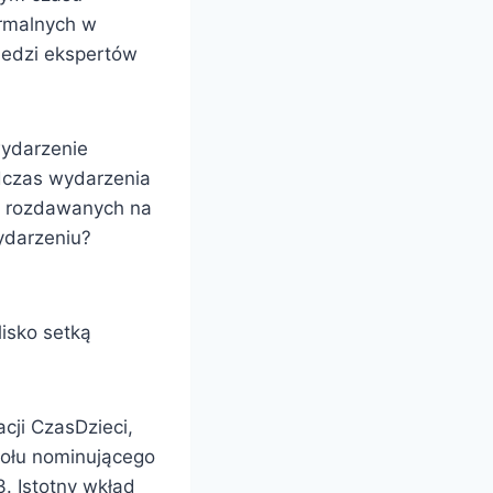
ormalnych w
iedzi ekspertów
wydarzenie
dczas wydarzenia
ów rozdawanych na
ydarzeniu?
isko setką
cji CzasDzieci,
połu nominującego
. Istotny wkład