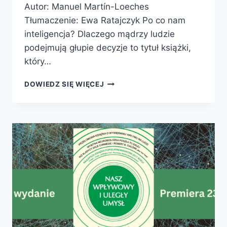
Autor: Manuel Martín-Loeches
Tłumaczenie: Ewa Ratajczyk Po co nam
inteligencja? Dlaczego mądrzy ludzie
podejmują głupie decyzje to tytuł książki,
który…
PO
DOWIEDZ SIĘ WIĘCEJ
CO
NAM
INTELIGENCJA?
DLACZEGO
MĄDRZY
LUDZIE
PODEJMUJĄ
GŁUPIE
DECYZJE