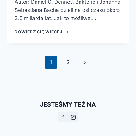
Autor: Daniel C. Dennett Bakterie i Johanna
Sebastiana Bacha dzieli na osi czasu około
3.5 miliarda lat. Jak to możliwe,…
OD
DOWIEDZ SIĘ WIĘCEJ
BAKTERII
DO
BACHA.
O
Nawigacja
Następna
1
2
EWOLUCJI
UMYSŁÓW
strony
strona
JESTEŚMY TEŻ NA