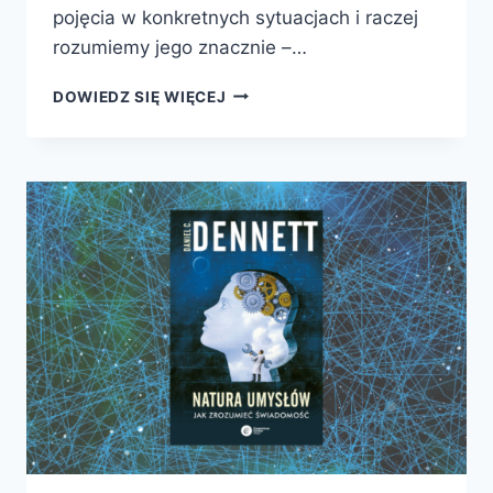
pojęcia w konkretnych sytuacjach i raczej
rozumiemy jego znacznie –…
ODCZUWANIE
DOWIEDZ SIĘ WIĘCEJ
I
POZNANIE.
JAK
POWSTAJĄ
ŚWIADOME
UMYSŁY?