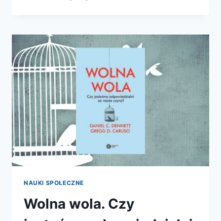
WPŁYWOWY
I
ULEGŁY
UMYSŁ
NAUKI SPOŁECZNE
Wolna wola. Czy