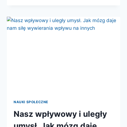
CO
NIETYPOWE
MÓZGI
MÓWIĄ
O
NAS
SAMYCH
NAUKI SPOŁECZNE
Nasz wpływowy i uległy
umysł. Jak mózg daje