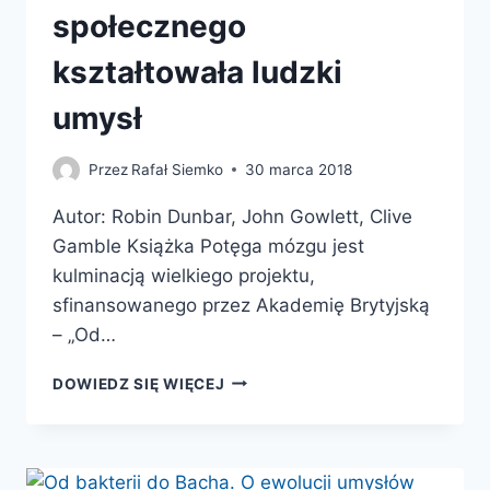
społecznego
kształtowała ludzki
umysł
Przez
Rafał Siemko
30 marca 2018
Autor: Robin Dunbar, John Gowlett, Clive
Gamble Książka Potęga mózgu jest
kulminacją wielkiego projektu,
sfinansowanego przez Akademię Brytyjską
– „Od…
POTĘGA
DOWIEDZ SIĘ WIĘCEJ
MÓZGU.
JAK
EWOLUCJA
ŻYCIA