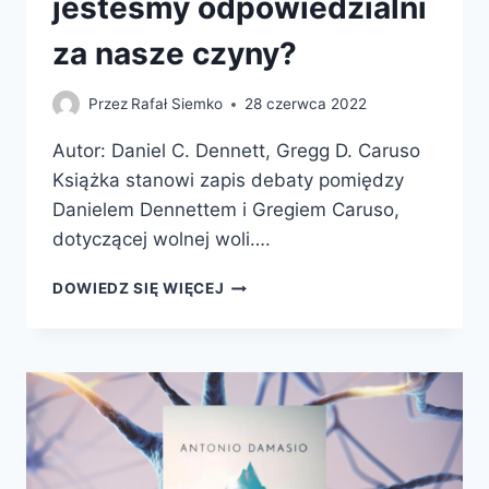
jesteśmy odpowiedzialni
za nasze czyny?
Przez
Rafał Siemko
28 czerwca 2022
Autor: Daniel C. Dennett, Gregg D. Caruso
Książka stanowi zapis debaty pomiędzy
Danielem Dennettem i Gregiem Caruso,
dotyczącej wolnej woli….
WOLNA
DOWIEDZ SIĘ WIĘCEJ
WOLA.
CZY
JESTEŚMY
ODPOWIEDZIALNI
ZA
NASZE
CZYNY?