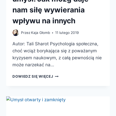
nam siłę wywierania
wpływu na innych
Przez
Kaja Głomb
11 lutego 2019
Autor: Tali Sharot Psychologia społeczna,
choć wciąż borykająca się z poważanym
kryzysem naukowym, z całą pewnością nie
może narzekać na…
NASZ
DOWIEDZ SIĘ WIĘCEJ
WPŁYWOWY
I
ULEGŁY
UMYSŁ.
JAK
MÓZG
DAJE