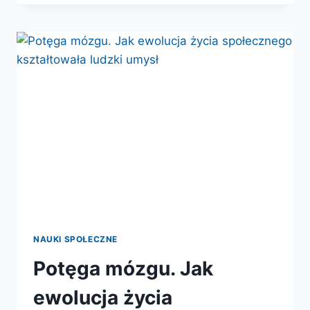
I
ULEGŁY
UMYSŁ.
JAK
MÓZG
DAJE
NAM
SIŁĘ
WYWIERANIA
WPŁYWU
NA
INNYCH
NAUKI SPOŁECZNE
Potęga mózgu. Jak
ewolucja życia