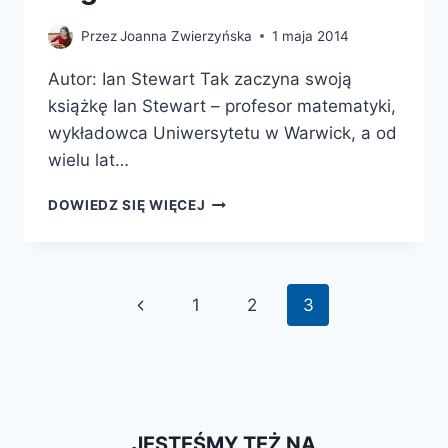
Przez
Joanna Zwierzyńska
1 maja 2014
Autor: Ian Stewart Tak zaczyna swoją
książkę Ian Stewart – profesor matematyki,
wykładowca Uniwersytetu w Warwick, a od
wielu lat…
GABINET
DOWIEDZ SIĘ WIĘCEJ
MATEMATYCZNYCH
ZAGADEK
Nawigacja
Poprzednia
1
2
3
strony
strona
JESTEŚMY TEŻ NA