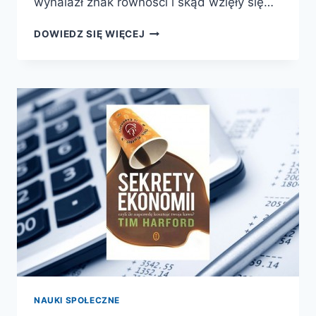
wynalazł znak równości i skąd wzięły się…
GABINET
DOWIEDZ SIĘ WIĘCEJ
MATEMATYCZNYCH
ZAGADEK
CZĘŚĆ
II
NAUKI SPOŁECZNE