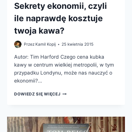
Sekrety ekonomii, czyli
ile naprawdę kosztuje
twoja kawa?
Przez
Kamil Kopij
25 kwietnia 2015
Autor: Tim Harford Czego cena kubka
kawy w centrum wielkiej metropolii, w tym
przypadku Londynu, może nas nauczyć o
ekonomii?…
SEKRETY
DOWIEDZ SIĘ WIĘCEJ
EKONOMII,
CZYLI
ILE
NAPRAWDĘ
KOSZTUJE
TWOJA