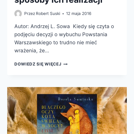
Przez
Robert Suski
12 maja 2016
Autor: Andrzej L. Sowa Kiedy się czyta o
podjęciu decyzji o wybuchu Powstania
Warszawskiego to trudno nie mieć
wrażenia, że…
KTO
DOWIEDZ SIĘ WIĘCEJ
WYDAŁ
WYROK
NA
MIASTO?
PLANY
OPERACYJNE
ZWZ
AK
(1940-
1944)
I