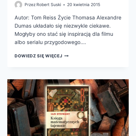
Przez
Robert Suski
20 kwietnia 2015
Autor: Tom Reiss Życie Thomasa Alexandre
Dumas układało się niezwykle ciekawe.
Mogłyby ono stać się inspiracją dla filmu
albo serialu przygodowego….
CZARNY
DOWIEDZ SIĘ WIĘCEJ
HRABIA.
CHWAŁA,
REWOLUCJA,
ZDRADA
I
PRAWDZIWY
HRABIA
MONTE
CHRISTO