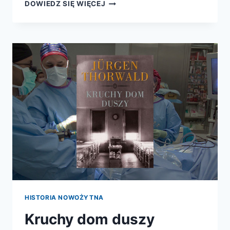
JUŻ
DOWIEDZ SIĘ WIĘCEJ
WKRÓTCE
–
KSIĘGA
MATEMATYCZNYCH
TAJEMNIC
HISTORIA NOWOŻYTNA
Kruchy dom duszy