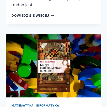
trudno jest…
DLACZEGO
DOWIEDZ SIĘ WIĘCEJ
OCZY
KOTA
ŚWIECĄ
W
NOCY?
I
INNE
SEKRETY
ŚWIATA
ZWIERZĄT
MATEMATYKA I INFORMATYKA