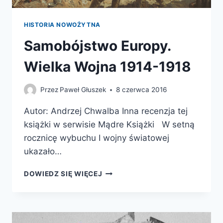
HISTORIA NOWOŻYTNA
Samobójstwo Europy.
Wielka Wojna 1914-1918
Przez
Paweł Głuszek
8 czerwca 2016
Autor: Andrzej Chwalba Inna recenzja tej
książki w serwisie Mądre Książki W setną
rocznicę wybuchu I wojny światowej
ukazało…
SAMOBÓJSTWO
DOWIEDZ SIĘ WIĘCEJ
EUROPY.
WIELKA
WOJNA
1914-