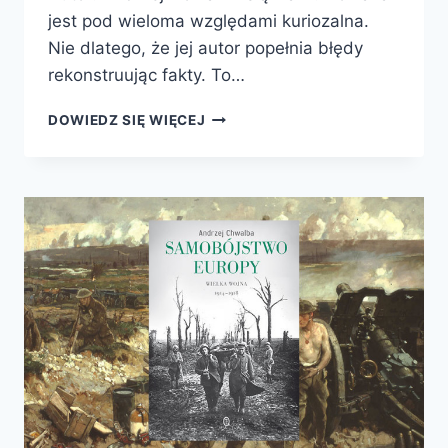
jest pod wieloma względami kuriozalna.
Nie dlatego, że jej autor popełnia błędy
rekonstruując fakty. To…
PIERWSZA
DOWIEDZ SIĘ WIĘCEJ
ZDRADA
ZACHODU.
1920
–
ZAPOMNIANY
APPEASEMENT