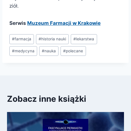
ziół.
Serwis
Muzeum Farmacji w Krakowie
Tagi
#
farmacja
#
historia nauki
#
lekarstwa
wpisu:
#
medycyna
#
nauka
#
polecane
Zobacz inne książki