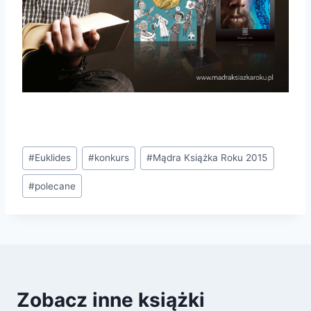
Tagi
#
Euklides
#
konkurs
#
Mądra Książka Roku 2015
wpisu:
#
polecane
Zobacz inne książki