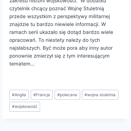
zakresu historii wojskowości. W dodatku
czytelnik chcący poznać Wojnę Stuletnią
przede wszystkim z perspektywy militarnej
znajdzie tu bardzo niewiele informacji. W
ramach serii ukazało się dotąd bardzo wiele
opracowań. To niestety należy do tych
najsłabszych. Być może pora aby inny autor
ponownie zmierzył się z tym interesującym
tematem…
Tagi
#
Anglia
#
Francja
#
polecane
#
wojna stuletnia
wpisu:
#
wojskowość