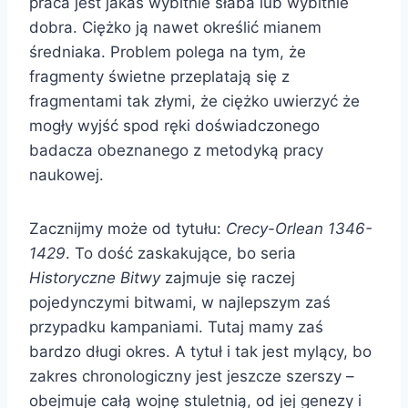
praca jest jakaś wybitnie słaba lub wybitnie
dobra. Ciężko ją nawet określić mianem
średniaka. Problem polega na tym, że
fragmenty świetne przeplatają się z
fragmentami tak złymi, że ciężko uwierzyć że
mogły wyjść spod ręki doświadczonego
badacza obeznanego z metodyką pracy
naukowej.
Zacznijmy może od tytułu:
Crecy-Orlean 1346-
1429
. To dość zaskakujące, bo seria
Historyczne Bitwy
zajmuje się raczej
pojedynczymi bitwami, w najlepszym zaś
przypadku kampaniami. Tutaj mamy zaś
bardzo długi okres. A tytuł i tak jest mylący, bo
zakres chronologiczny jest jeszcze szerszy –
obejmuje całą wojnę stuletnią, od jej genezy i