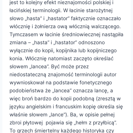
jest to kolejny efekt nieznajomości polskiej i
łacińskiej terminologii. W łacinie starożytnej
słowo „hasta” i „hastator” faktycznie oznaczało
włócznię i żołnierza ową włócznią walczącego.
Tymczasem w łacinie średniowiecznej nastąpiła
zmiana – „hasta” i „hastator” odnoszono
wyłącznie do kopii, kopijnika lub kopijniczego
konia. Włócznię natomiast zaczęto określać
słowem „lancea”. Być może przez
niedostateczną znajomość terminologii autor
wywnioskował na podstawie fonetycznego
podobieństwa że „lancea” oznacza lancę, a
więc broń bardzo do kopii podobną (zresztą w
języku angielskim i francuskim kopię określa się
właśnie słowem „lance”). Ba, w opisie pełnej
zbroi płytowej pojawia się „hełm z przyłbicą”.
To grzech śmiertelny każdego historyka czy