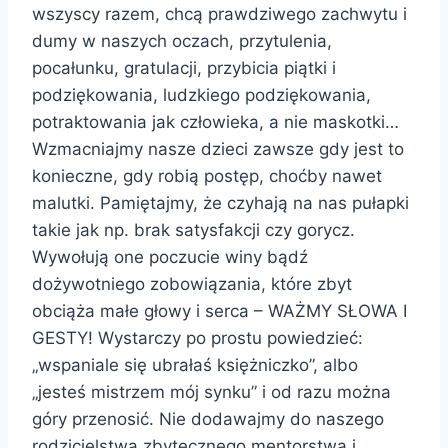
wszyscy razem, chcą prawdziwego zachwytu i
dumy w naszych oczach, przytulenia,
pocałunku, gratulacji, przybicia piątki i
podziękowania, ludzkiego podziękowania,
potraktowania jak człowieka, a nie maskotki…
Wzmacniajmy nasze dzieci zawsze gdy jest to
konieczne, gdy robią postęp, choćby nawet
malutki. Pamiętajmy, że czyhają na nas pułapki
takie jak np. brak satysfakcji czy gorycz.
Wywołują one poczucie winy bądź
dożywotniego zobowiązania, które zbyt
obciąża małe głowy i serca – WAŻMY SŁOWA I
GESTY! Wystarczy po prostu powiedzieć:
„wspaniale się ubrałaś księżniczko”, albo
„jesteś mistrzem mój synku” i od razu można
góry przenosić. Nie dodawajmy do naszego
rodzicielstwa zbytecznego mentorstwa i