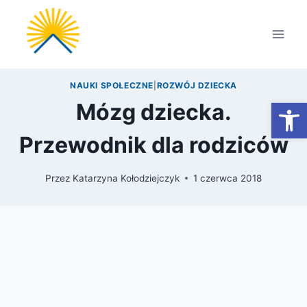
Przejdź
do
treści
NAUKI SPOŁECZNE
|
ROZWÓJ DZIECKA
Otwórz
Mózg dziecka.
Przewodnik dla rodziców
Przez
Katarzyna Kołodziejczyk
1 czerwca 2018