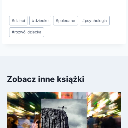
Tagi
#
dzieci
#
dziecko
#
polecane
#
psychologia
wpisu:
#
rozwój dziecka
Zobacz inne książki