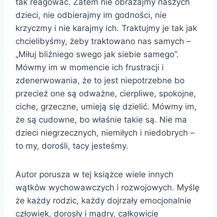
tak reagować. Zatem nie obrażajmy naszych
dzieci, nie odbierajmy im godności, nie
krzyczmy i nie karajmy ich. Traktujmy je tak jak
chcielibyśmy, żeby traktowano nas samych –
„Miłuj bliźniego swego jak siebie samego”.
Mówmy im w momencie ich frustracji i
zdenerwowania, że to jest niepotrzebne bo
przecież one są odważne, cierpliwe, spokojne,
ciche, grzeczne, umieją się dzielić. Mówmy im,
że są cudowne, bo właśnie takie są. Nie ma
dzieci niegrzecznych, niemiłych i niedobrych –
to my, dorośli, tacy jesteśmy.
Autor porusza w tej książce wiele innych
wątków wychowawczych i rozwojowych. Myślę
że każdy rodzic, każdy dojrzały emocjonalnie
człowiek, dorosły i mądry, całkowicie