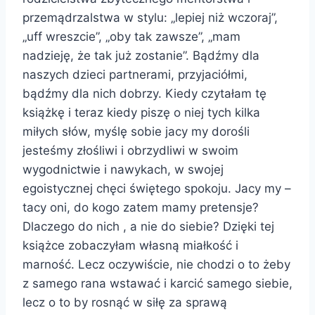
przemądrzalstwa w stylu: „lepiej niż wczoraj”,
„uff wreszcie”, „oby tak zawsze”, „mam
nadzieję, że tak już zostanie”. Bądźmy dla
naszych dzieci partnerami, przyjaciółmi,
bądźmy dla nich dobrzy. Kiedy czytałam tę
książkę i teraz kiedy piszę o niej tych kilka
miłych słów, myślę sobie jacy my dorośli
jesteśmy złośliwi i obrzydliwi w swoim
wygodnictwie i nawykach, w swojej
egoistycznej chęci świętego spokoju. Jacy my –
tacy oni, do kogo zatem mamy pretensje?
Dlaczego do nich , a nie do siebie? Dzięki tej
książce zobaczyłam własną miałkość i
marność. Lecz oczywiście, nie chodzi o to żeby
z samego rana wstawać i karcić samego siebie,
lecz o to by rosnąć w siłę za sprawą