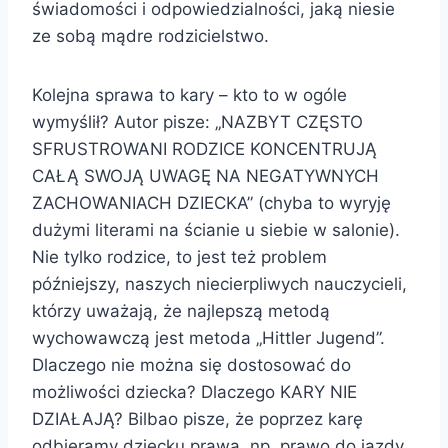
świadomości i odpowiedzialności, jaką niesie
ze sobą mądre rodzicielstwo.
Kolejna sprawa to kary – kto to w ogóle
wymyślił? Autor pisze: „NAZBYT CZĘSTO
SFRUSTROWANI RODZICE KONCENTRUJĄ
CAŁĄ SWOJĄ UWAGĘ NA NEGATYWNYCH
ZACHOWANIACH DZIECKA” (chyba to wyryję
dużymi literami na ścianie u siebie w salonie).
Nie tylko rodzice, to jest też problem
późniejszy, naszych niecierpliwych nauczycieli,
którzy uważają, że najlepszą metodą
wychowawczą jest metoda „Hittler Jugend”.
Dlaczego nie można się dostosować do
możliwości dziecka? Dlaczego KARY NIE
DZIAŁAJĄ? Bilbao pisze, że poprzez karę
odbieramy dziecku prawa, np. prawo do jazdy