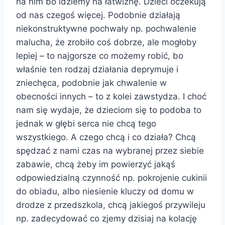
na nim bo idziemy na łatwiznę. Dzieci oczekują
od nas czegoś więcej. Podobnie działają
niekonstruktywne pochwały np. pochwalenie
malucha, że zrobiło coś dobrze, ale mogłoby
lepiej – to najgorsze co możemy robić, bo
właśnie ten rodzaj działania deprymuje i
zniechęca, podobnie jak chwalenie w
obecności innych – to z kolei zawstydza. I choć
nam się wydaje, że dzieciom się to podoba to
jednak w głębi serca nie chcą tego
wszystkiego. A czego chcą i co działa? Chcą
spędzać z nami czas na wybranej przez siebie
zabawie, chcą żeby im powierzyć jakąś
odpowiedzialną czynność np. pokrojenie cukinii
do obiadu, albo niesienie kluczy od domu w
drodze z przedszkola, chcą jakiegoś przywileju
np. zadecydować co zjemy dzisiaj na kolację