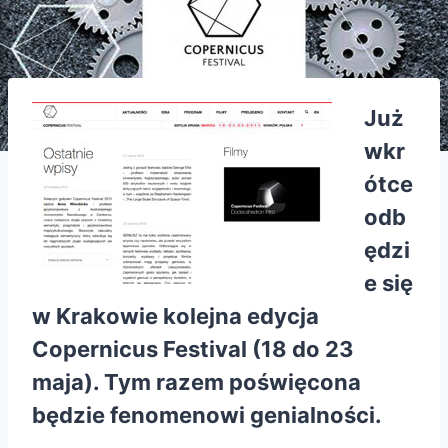
Już
wkr
ótce
odb
ędzi
e się
w Krakowie kolejna edycja
Copernicus Festival
(18 do 23
maja). Tym razem poświęcona
będzie fenomenowi genialności.