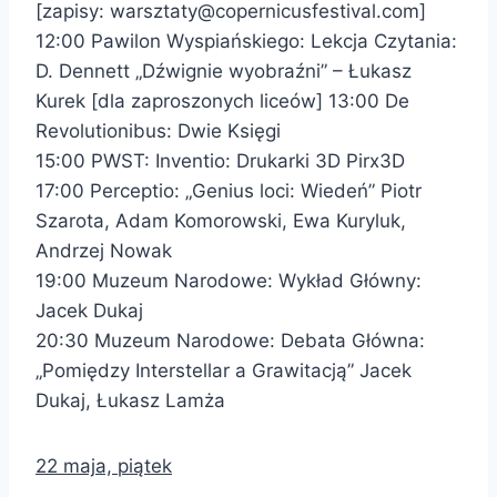
[zapisy: warsztaty@copernicusfestival.com]
12:00 Pawilon Wyspiańskiego: Lekcja Czytania:
D. Dennett „Dźwignie wyobraźni” – Łukasz
Kurek [dla zaproszonych liceów] 13:00 De
Revolutionibus: Dwie Księgi
15:00 PWST: Inventio: Drukarki 3D Pirx3D
17:00 Perceptio: „Genius loci: Wiedeń” Piotr
Szarota, Adam Komorowski, Ewa Kuryluk,
Andrzej Nowak
19:00 Muzeum Narodowe: Wykład Główny:
Jacek Dukaj
20:30 Muzeum Narodowe: Debata Główna:
„Pomiędzy Interstellar a Grawitacją” Jacek
Dukaj, Łukasz Lamża
22 maja, piątek