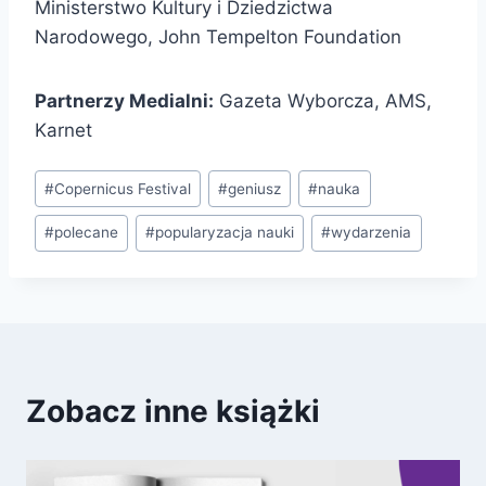
Ministerstwo Kultury i Dziedzictwa
Narodowego, John Tempelton Foundation
Partnerzy Medialni:
Gazeta Wyborcza, AMS,
Karnet
Tagi
#
Copernicus Festival
#
geniusz
#
nauka
wpisu:
#
polecane
#
popularyzacja nauki
#
wydarzenia
Zobacz inne książki