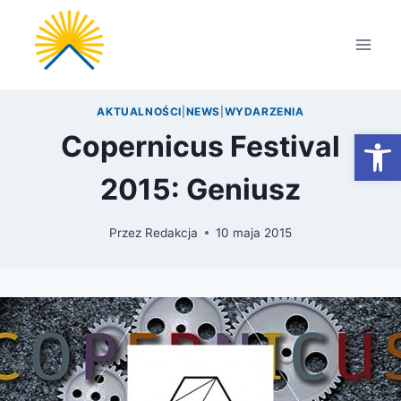
Przejdź
do
treści
AKTUALNOŚCI
|
NEWS
|
WYDARZENIA
Otwórz
Copernicus Festival
2015: Geniusz
Przez
Redakcja
10 maja 2015