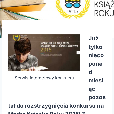
Już
tylko
nieco
pona
d
Serwis internetowy konkursu
miesi
ąc
pozos
tał do rozstrzygnięcia konkursu na
Mądrą Książkę Roku 2015! Z