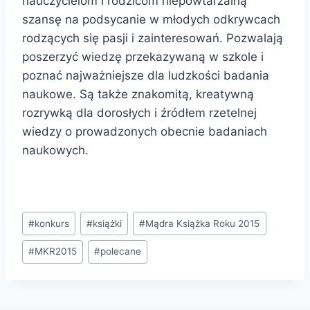
nauczycielom i rodzicom niepowtarzalną
szansę na podsycanie w młodych odkrywcach
rodzących się pasji i zainteresowań. Pozwalają
poszerzyć wiedzę przekazywaną w szkole i
poznać najważniejsze dla ludzkości badania
naukowe. Są także znakomitą, kreatywną
rozrywką dla dorosłych i źródłem rzetelnej
wiedzy o prowadzonych obecnie badaniach
naukowych.
Tagi
#
konkurs
#
książki
#
Mądra Książka Roku 2015
wpisu:
#
MKR2015
#
polecane