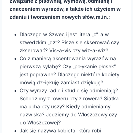
związane z pisownią, wymową, odmianą i
znaczeniem wyrazów, a także ich użyciem w
zdaniu i tworzeniem nowych słów, m.in.:
Dlaczego w Szwecji jest litera „c”, a w
szwedzkim „dz”? Pisze się skserować czy
zkserować? Vis-a-vis czy wiz-a-wiz?
Co z manierą akcentowania wyrazów na
pierwszą sylabę? Czy „połykanie głosek”
jest poprawne? Dlaczego niektóre kobiety
mówią dz-iękuję zamiast dziękuję?
Czy wyrazy radio i studio się odmieniają?
Schodzimy z roweru czy z rowera? Siatka
ma ucha czy uszy? Kiedy odmieniamy
nazwiska? Jedziemy do Włoszczowy czy
do Włoszczowej?
Jak się nazywa kobieta, która robi