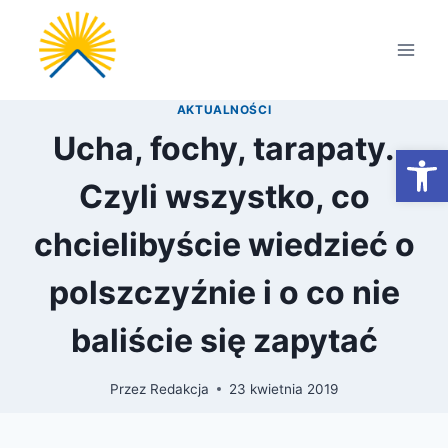
Przejdź
do
treści
AKTUALNOŚCI
Ucha, fochy, tarapaty.
Otwórz
Czyli wszystko, co
chcielibyście wiedzieć o
polszczyźnie i o co nie
baliście się zapytać
Przez
Redakcja
23 kwietnia 2019