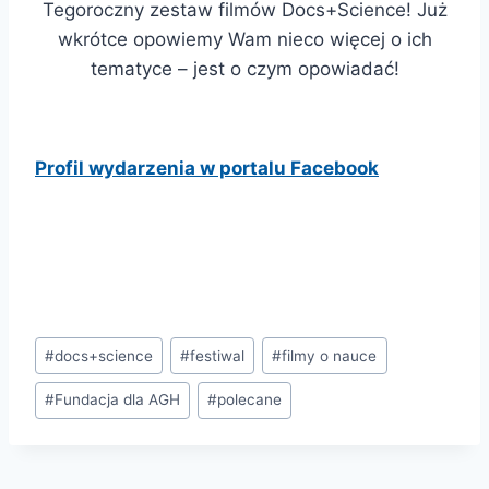
Tegoroczny zestaw filmów Docs+Science! Już
wkrótce opowiemy Wam nieco więcej o ich
tematyce – jest o czym opowiadać!
Profil wydarzenia w portalu Facebook
Tagi
#
docs+science
#
festiwal
#
filmy o nauce
wpisu:
#
Fundacja dla AGH
#
polecane