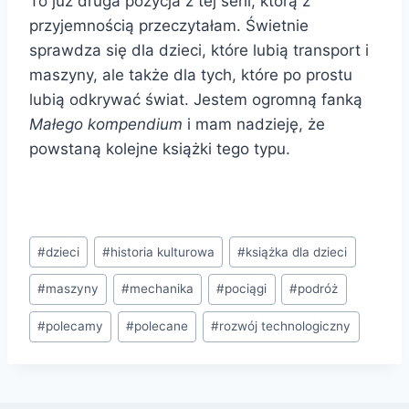
To już druga pozycja z tej serii, którą z
przyjemnością przeczytałam. Świetnie
sprawdza się dla dzieci, które lubią transport i
maszyny, ale także dla tych, które po prostu
lubią odkrywać świat. Jestem ogromną fanką
Małego kompendium
i mam nadzieję, że
powstaną kolejne książki tego typu.
Tagi
#
dzieci
#
historia kulturowa
#
książka dla dzieci
wpisu:
#
maszyny
#
mechanika
#
pociągi
#
podróż
#
polecamy
#
polecane
#
rozwój technologiczny