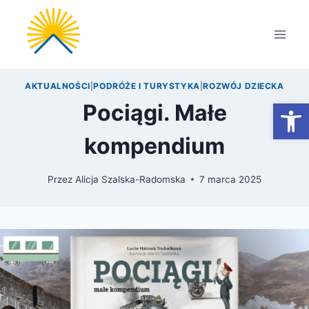
Przejdź
do
treści
AKTUALNOŚCI
|
PODRÓŻE I TURYSTYKA
|
ROZWÓJ DZIECKA
Otwórz
Pociągi. Małe
kompendium
Przez
Alicja Szalska-Radomska
7 marca 2025