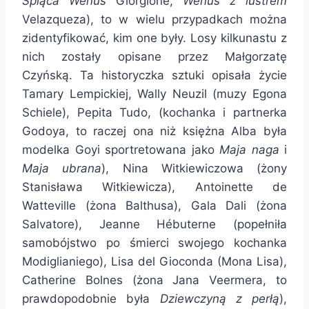
Śpiąca Wenus
Giorgione,
Wenus z lustrem
Velazqueza), to w wielu przypadkach można
zidentyfikować, kim one były. Losy kilkunastu z
nich zostały opisane przez Małgorzatę
Czyńską. Ta historyczka sztuki opisała życie
Tamary Lempickiej, Wally Neuzil (muzy Egona
Schiele), Pepita Tudo, (kochanka i partnerka
Godoya, to raczej ona niż księżna Alba była
modelka Goyi sportretowana jako
Maja naga
i
Maja ubrana
), Nina Witkiewiczowa (żony
Stanisława Witkiewicza), Antoinette de
Watteville (żona Balthusa), Gala Dali (żona
Salvatore), Jeanne Hébuterne (popełniła
samobójstwo po śmierci swojego kochanka
Modiglianiego), Lisa del Gioconda (Mona Lisa),
Catherine Bolnes (żona Jana Veermera, to
prawdopodobnie była
Dziewczyną z perłą
),