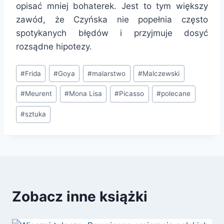
opisać mniej bohaterek. Jest to tym większy
zawód, że Czyńska nie popełnia często
spotykanych błędów i przyjmuje dosyć
rozsądne hipotezy.
Tagi
#
Frida
#
Goya
#
malarstwo
#
Malczewski
wpisu:
#
Meurent
#
Mona Lisa
#
Picasso
#
polecane
#
sztuka
Zobacz inne książki