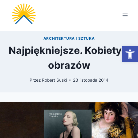
Przejdź
do
treści
ARCHITEKTURA I SZTUKA
Otwórz
Najpiękniejsze. Kobiety z
obrazów
Przez
Robert Suski
23 listopada 2014