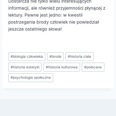
Dostarcza nie tylko wielu interesujących
informacji, ale również przyjemności płynącej z
lektury. Pewne jest jedno: w kwestii
postrzegania brody człowiek nie powiedział
jeszcze ostatniego słowa!
Tagi
#
biologia człowieka
#
broda
#
historia ciała
wpisu:
#
historia estetyki
#
historia kulturowa
#
polecane
#
psychologia społeczna