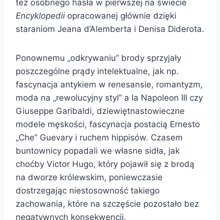
też osobnego hasła w pierwszej na świecie
Encyklopedii
opracowanej głównie dzięki
staraniom Jeana d’Alemberta i Denisa Diderota.
Ponownemu „odkrywaniu” brody sprzyjały
poszczególne prądy intelektualne, jak np.
fascynacja antykiem w renesansie, romantyzm,
moda na „rewolucyjny styl” a la Napoleon III czy
Giuseppe Garibaldi, dziewiętnastowieczne
modele męskości, fascynacja postacią Ernesto
„Che” Guevary i ruchem hippisów. Czasem
buntownicy popadali we własne sidła, jak
choćby Victor Hugo, który pojawił się z brodą
na dworze królewskim, poniewczasie
dostrzegając niestosowność takiego
zachowania, które na szczęście pozostało bez
negatywnych konsekwencji.