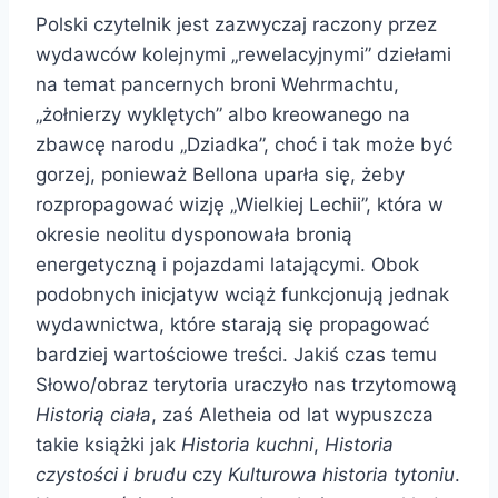
Polski czytelnik jest zazwyczaj raczony przez
wydawców kolejnymi „rewelacyjnymi” dziełami
na temat pancernych broni Wehrmachtu,
„żołnierzy wyklętych” albo kreowanego na
zbawcę narodu „Dziadka”, choć i tak może być
gorzej, ponieważ Bellona uparła się, żeby
rozpropagować wizję „Wielkiej Lechii”, która w
okresie neolitu dysponowała bronią
energetyczną i pojazdami latającymi. Obok
podobnych inicjatyw wciąż funkcjonują jednak
wydawnictwa, które starają się propagować
bardziej wartościowe treści. Jakiś czas temu
Słowo/obraz terytoria uraczyło nas trzytomową
Historią ciała
, zaś Aletheia od lat wypuszcza
takie książki jak
Historia kuchni
,
Historia
czystości i brudu
czy
Kulturowa historia tytoniu
.