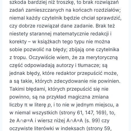
szkoda bardziej niż troszkę, to brak rozwiązań
zadań zamieszczanych na końcach rozdziałów;
niemal każdy czytelnik będzie chciał sprawdzić,
czy dobrze rozwiązał dane zadanie. Brak też
niestety starannej matematycznie redakcji i
korekty – w książkach tego typu nie można
sobie pozwolić na błędy; zbijają one czytelnika
z tropu. Oczywiście wiem, że za merytoryczną
część odpowiadają autorzy i tłumacze; są
jednak błędy, które redaktor przepuścić może,
a są takie, których zdecydowanie nie powinien.
Takimi błędami, których przepuścić się nie
powinno, są na przykład magiczna zmiana
liczby π w literę
p
, i to nie w jednym miejscu, a
w niemal wszystkich (strony 61, 147, 169), to,
że A∩∅=A i wiersz niżej A∩A=A (s. 99) czy
oczywiste literówki w indeksach (strony 59,