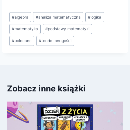
Tagi
#
algebra
#
analiza matematyczna
#
logika
wpisu:
#
matematyka
#
podstawy matematyki
#
polecane
#
teorie mnogości
Zobacz inne książki