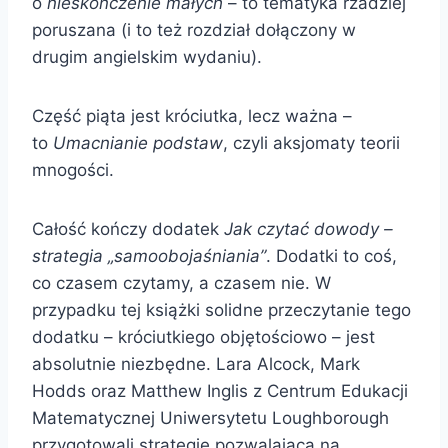
o
nieskończenie małych
– to tematyka rzadziej
poruszana (i to też rozdział dołączony w
drugim angielskim wydaniu).
Część piąta jest króciutka, lecz ważna –
to
Umacnianie podstaw
, czyli aksjomaty teorii
mnogości.
Całość kończy dodatek
Jak czytać dowody –
strategia „samoobojaśniania”
. Dodatki to coś,
co czasem czytamy, a czasem nie. W
przypadku tej książki solidne przeczytanie tego
dodatku – króciutkiego objętościowo – jest
absolutnie niezbędne. Lara Alcock, Mark
Hodds oraz Matthew Inglis z Centrum Edukacji
Matematycznej Uniwersytetu Loughborough
przygotowali strategię pozwalającą na