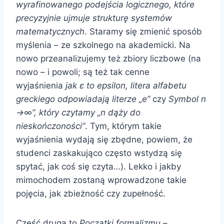
wyrafinowanego podejścia logicznego, które
precyzyjnie ujmuje strukturę systemów
matematycznych
. Staramy się zmienić sposób
myślenia – ze szkolnego na akademicki. Na
nowo przeanalizujemy też zbiory liczbowe (na
nowo – i powoli; są też tak cenne
wyjaśnienia
jak ε to epsilon, litera alfabetu
greckiego odpowiadają literze „e”
czy
Symbol n
→∞”
, który czytamy
„
n dąży do
nieskończoności
”
. Tym, którym takie
wyjaśnienia wydają się zbędne, powiem, że
studenci zaskakująco często wstydzą się
spytać, jak coś się czyta…). Lekko i jakby
mimochodem zostaną wprowadzone takie
pojęcia, jak zbieżność czy zupełność.
Część druga to
Początki formalizmu
–