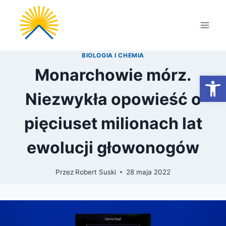
Przejdź
do
treści
BIOLOGIA I CHEMIA
Monarchowie mórz.
Otwórz
Niezwykła opowieść o
pięciuset milionach lat
ewolucji głowonogów
Przez
Robert Suski
28 maja 2022