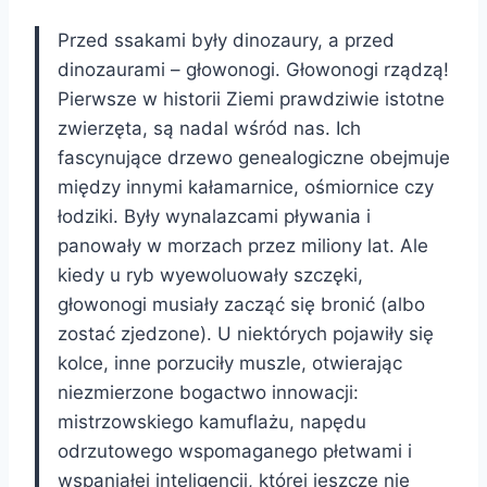
Przed ssakami były dinozaury, a przed
dinozaurami – głowonogi. Głowonogi rządzą!
Pierwsze w historii Ziemi prawdziwie istotne
zwierzęta, są nadal wśród nas. Ich
fascynujące drzewo genealogiczne obejmuje
między innymi kałamarnice, ośmiornice czy
łodziki. Były wynalazcami pływania i
panowały w morzach przez miliony lat. Ale
kiedy u ryb wyewoluowały szczęki,
głowonogi musiały zacząć się bronić (albo
zostać zjedzone). U niektórych pojawiły się
kolce, inne porzuciły muszle, otwierając
niezmierzone bogactwo innowacji:
mistrzowskiego kamuflażu, napędu
odrzutowego wspomaganego płetwami i
wspaniałej inteligencji, której jeszcze nie