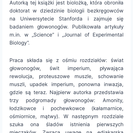
Autorką tej książki jest biolożką, która obroniła
doktorat w dziedzinie biologii bezkręgowców
na Uniwersytecie Stanforda i zajmuje się
badaniem głowonogów. Publikowała artykuły
m.in. w „Science” i „Journal of Experimental
Biology”.
Praca składa się z ośmiu rozdziałów: świat
głowonogów, świt imperium, pływająca
rewolucja, proteuszowe muszle, schowanie
muszli, upadek imperium, ponowna inwazja,
gdzie są teraz. Najpierw autorka przedstawia
trzy podgromady głowonogów: Amonity,
łodzikowce i pochewkowce (kałamarnice,
ośmiornice, mątwy). W następnym rozdziale
szuka ona śladów istnienia pierwszych
mięczaków. Zwraca uwagę na ediakarską