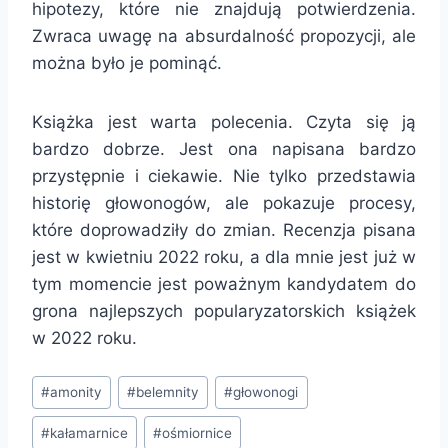
hipotezy, które nie znajdują potwierdzenia.
Zwraca uwagę na absurdalność propozycji, ale
można było je pominąć.
Książka jest warta polecenia. Czyta się ją
bardzo dobrze. Jest ona napisana bardzo
przystępnie i ciekawie. Nie tylko przedstawia
historię głowonogów, ale pokazuje procesy,
które doprowadziły do zmian. Recenzja pisana
jest w kwietniu 2022 roku, a dla mnie jest już w
tym momencie jest poważnym kandydatem do
grona najlepszych popularyzatorskich książek
w 2022 roku.
Tagi
#
amonity
#
belemnity
#
głowonogi
wpisu:
#
kałamarnice
#
ośmiornice