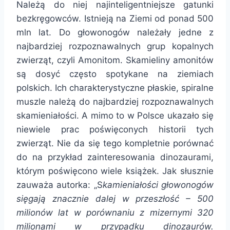
Należą do niej najinteligentniejsze gatunki
bezkręgowców. Istnieją na Ziemi od ponad 500
mln lat. Do głowonogów należały jedne z
najbardziej rozpoznawalnych grup kopalnych
zwierząt, czyli Amonitom. Skamieliny amonitów
są dosyć często spotykane na ziemiach
polskich. Ich charakterystyczne płaskie, spiralne
muszle należą do najbardziej rozpoznawalnych
skamieniałości. A mimo to w Polsce ukazało się
niewiele prac poświęconych historii tych
zwierząt. Nie da się tego kompletnie porównać
do na przykład zainteresowania dinozaurami,
którym poświęcono wiele książek. Jak słusznie
zauważa autorka: „S
kamieniałości głowonogów
sięgają znacznie dalej w przeszłość – 500
milionów lat w porównaniu z mizernymi 320
milionami w przypadku dinozaurów.