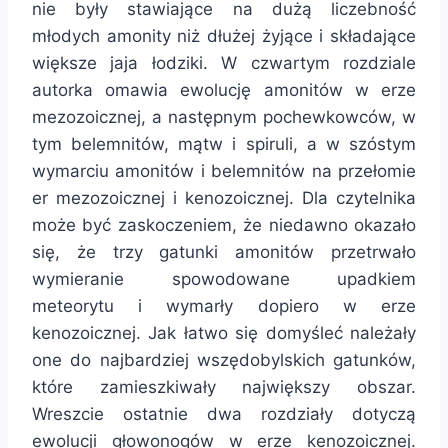
nie były stawiające na dużą liczebność
młodych amonity niż dłużej żyjące i składające
większe jaja łodziki. W czwartym rozdziale
autorka omawia ewolucję amonitów w erze
mezozoicznej, a następnym pochewkowców, w
tym belemnitów, mątw i spiruli, a w szóstym
wymarciu amonitów i belemnitów na przełomie
er mezozoicznej i kenozoicznej. Dla czytelnika
może być zaskoczeniem, że niedawno okazało
się, że trzy gatunki amonitów przetrwało
wymieranie spowodowane upadkiem
meteorytu i wymarły dopiero w erze
kenozoicznej. Jak łatwo się domyśleć należały
one do najbardziej wszędobylskich gatunków,
które zamieszkiwały największy obszar.
Wreszcie ostatnie dwa rozdziały dotyczą
ewolucji głowonogów w erze kenozoicznej.