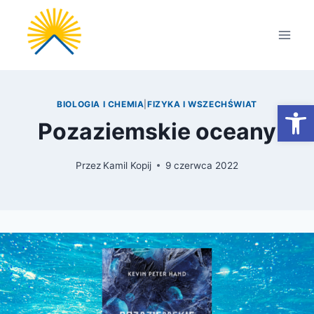
Przejdź
do
treści
Otwórz
BIOLOGIA I CHEMIA
|
FIZYKA I WSZECHŚWIAT
Pozaziemskie oceany
Przez
Kamil Kopij
9 czerwca 2022