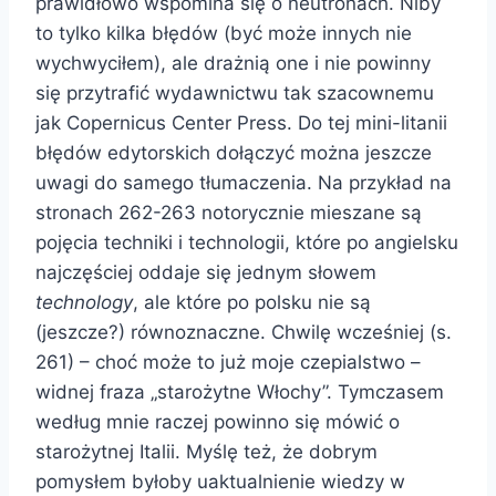
prawidłowo wspomina się o neutronach. Niby
to tylko kilka błędów (być może innych nie
wychwyciłem), ale drażnią one i nie powinny
się przytrafić wydawnictwu tak szacownemu
jak Copernicus Center Press. Do tej mini-litanii
błędów edytorskich dołączyć można jeszcze
uwagi do samego tłumaczenia. Na przykład na
stronach 262-263 notorycznie mieszane są
pojęcia techniki i technologii, które po angielsku
najczęściej oddaje się jednym słowem
technology
, ale które po polsku nie są
(jeszcze?) równoznaczne. Chwilę wcześniej (s.
261) – choć może to już moje czepialstwo –
widnej fraza „starożytne Włochy”. Tymczasem
według mnie raczej powinno się mówić o
starożytnej Italii. Myślę też, że dobrym
pomysłem byłoby uaktualnienie wiedzy w