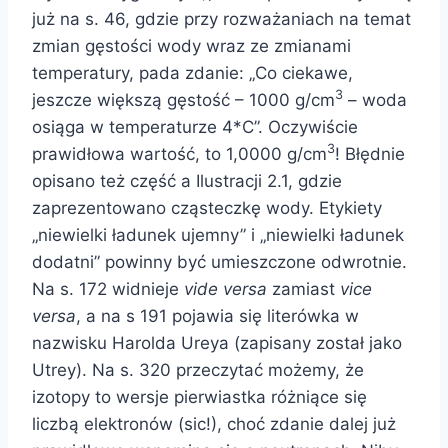
już na s. 46, gdzie przy rozważaniach na temat
zmian gęstości wody wraz ze zmianami
temperatury, pada zdanie: „Co ciekawe,
3
jeszcze większą gęstość – 1000 g/cm
– woda
osiąga w temperaturze 4*C”. Oczywiście
3
prawidłowa wartość, to 1,0000 g/cm
! Błędnie
opisano też część a Ilustracji 2.1, gdzie
zaprezentowano cząsteczkę wody. Etykiety
„niewielki ładunek ujemny” i „niewielki ładunek
dodatni” powinny być umieszczone odwrotnie.
Na s. 172 widnieje
vide versa
zamiast
vice
versa
, a na s 191 pojawia się literówka w
nazwisku Harolda Ureya (zapisany został jako
Utrey). Na s. 320 przeczytać możemy, że
izotopy to wersje pierwiastka różniące się
liczbą elektronów (sic!), choć zdanie dalej już