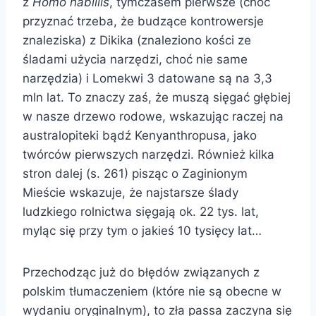
z
Homo habillis
, tymczasem pierwsze (choć
przyznać trzeba, że budzące kontrowersje
znaleziska) z Dikika (znaleziono kości ze
śladami użycia narzędzi, choć nie same
narzędzia) i Lomekwi 3 datowane są na 3,3
mln lat. To znaczy zaś, że muszą sięgać głębiej
w nasze drzewo rodowe, wskazując raczej na
australopiteki bądź Kenyanthropusa, jako
twórców pierwszych narzędzi. Również kilka
stron dalej (s. 261) pisząc o Zaginionym
Mieście wskazuje, że najstarsze ślady
ludzkiego rolnictwa sięgają ok. 22 tys. lat,
myląc się przy tym o jakieś 10 tysięcy lat…
Przechodząc już do błędów związanych z
polskim tłumaczeniem (które nie są obecne w
wydaniu oryginalnym), to zła passa zaczyna się