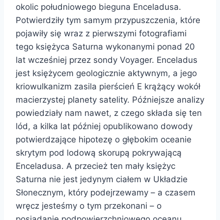
okolic południowego bieguna Enceladusa.
Potwierdziły tym samym przypuszczenia, które
pojawiły się wraz z pierwszymi fotografiami
tego księżyca Saturna wykonanymi ponad 20
lat wcześniej przez sondy Voyager. Enceladus
jest księżycem geologicznie aktywnym, a jego
kriowulkanizm zasila pierścień E krążący wokół
macierzystej planety satelity. Późniejsze analizy
powiedziały nam nawet, z czego składa się ten
lód, a kilka lat później opublikowano dowody
potwierdzające hipotezę o głębokim oceanie
skrytym pod lodową skorupą pokrywającą
Enceladusa. A przecież ten mały księżyc
Saturna nie jest jedynym ciałem w Układzie
Słonecznym, który podejrzewamy – a czasem
wręcz jesteśmy o tym przekonani – o
posiadanie podpowierzchniowego oceanu.