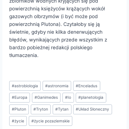
zbiorników wodnych kryjących się pod
powierzchnią księżyców krążących wokół
gazowych olbrzymów (i być może pod
powierzchnią Plutona). Czytałoby się ją
świetnie, gdyby nie kilka denerwujących
błędów, wynikających przede wszystkim z
bardzo pobieżnej redakcji polskiego
tłumaczenia.
Tagi
#
astrobiologia
#
astronomia
#
Enceladus
wpisu:
#
Europa
#
Ganimedes
#
Io
#
planetologia
#
Pluton
#
Tryton
#
Tytan
#
Układ Słoneczny
#
życie
#
życie pozaziemskie