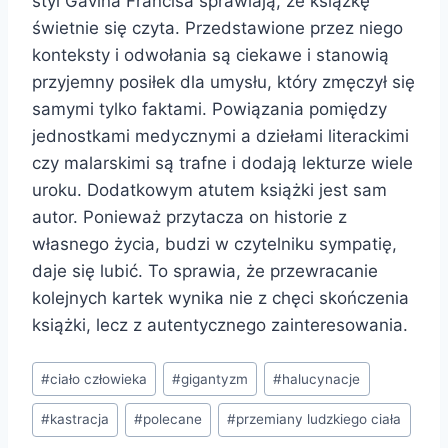
styl Gavina Francisa sprawiają, że książkę
świetnie się czyta. Przedstawione przez niego
konteksty i odwołania są ciekawe i stanowią
przyjemny posiłek dla umysłu, który zmęczył się
samymi tylko faktami. Powiązania pomiędzy
jednostkami medycznymi a dziełami literackimi
czy malarskimi są trafne i dodają lekturze wiele
uroku. Dodatkowym atutem książki jest sam
autor. Ponieważ przytacza on historie z
własnego życia, budzi w czytelniku sympatię,
daje się lubić. To sprawia, że przewracanie
kolejnych kartek wynika nie z chęci skończenia
książki, lecz z autentycznego zainteresowania.
Tagi
#
ciało człowieka
#
gigantyzm
#
halucynacje
wpisu:
#
kastracja
#
polecane
#
przemiany ludzkiego ciała