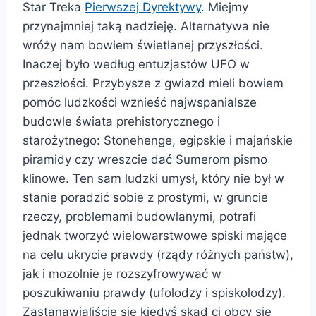
Star Treka
Pierwszej Dyrektywy
. Miejmy
przynajmniej taką nadzieję. Alternatywa nie
wróży nam bowiem świetlanej przyszłości.
Inaczej było według entuzjastów UFO w
przeszłości. Przybysze z gwiazd mieli bowiem
pomóc ludzkości wznieść najwspanialsze
budowle świata prehistorycznego i
starożytnego: Stonehenge, egipskie i majańskie
piramidy czy wreszcie dać Sumerom pismo
klinowe. Ten sam ludzki umysł, który nie był w
stanie poradzić sobie z prostymi, w gruncie
rzeczy, problemami budowlanymi, potrafi
jednak tworzyć wielowarstwowe spiski mające
na celu ukrycie prawdy (rządy różnych państw),
jak i mozolnie je rozszyfrowywać w
poszukiwaniu prawdy (ufolodzy i spiskolodzy).
Zastanawialiście się kiedyś skąd ci obcy się