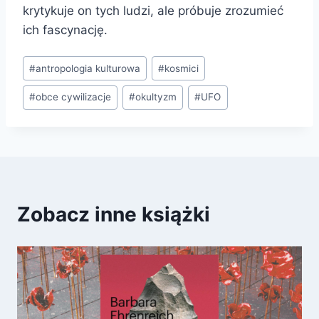
krytykuje on tych ludzi, ale próbuje zrozumieć
ich fascynację.
Tagi
#
antropologia kulturowa
#
kosmici
wpisu:
#
obce cywilizacje
#
okultyzm
#
UFO
Zobacz inne książki