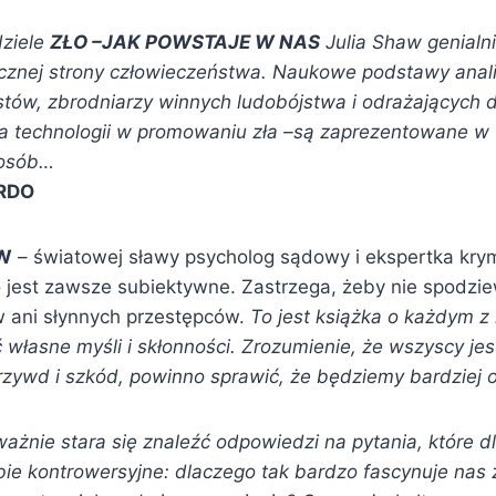
ziele
ZŁO –JAK POWSTAJE W NAS
Julia Shaw genialni
znej strony człowieczeństwa. Naukowe podstawy anal
tów, zbrodniarzy winnych ludobójstwa i odrażających 
a technologii w promowaniu zła –są zaprezentowane w t
posób…
ARDO
AW
– światowej sławy psycholog sądowy i ekspertka krym
ło jest zawsze subiektywne. Zastrzega, żeby nie spodzi
w ani słynnych przestępców.
To jest książka o każdym 
własne myśli i skłonności. Zrozumienie, że wszyscy je
zywd i szkód, powinno sprawić, że będziemy bardziej os
ażnie stara się znaleźć odpowiedzi na pytania, które d
ie kontrowersyjne: dlaczego tak bardzo fascynuje nas 