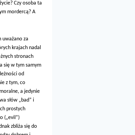
 życie? Czy osoba ta
jnym mordercą? A
zm uważano za
órych krajach nadal
różnych stronach
yma się w tym samym
leżności od
ie z tym, co
moralne, a jedynie
ywa słów „bad” i
ich prostych
 („evil”)
ak zbliża się do