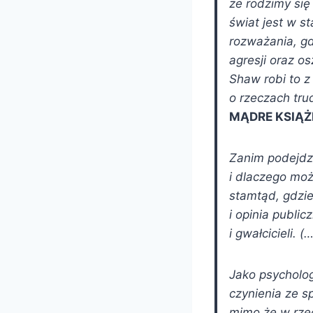
że rodzimy się
świat jest w 
rozważania, gd
agresji oraz o
Shaw robi to z
o rzeczach tru
MĄDRE KSIĄŻ
Zanim podejdz
i dlaczego moż
stamtąd, gdzie 
i opinia publi
i gwałcicieli. 
Jako psycholo
czynienia ze s
mimo że w rzec