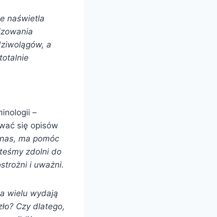
e naświetla
izowania
dziwolągów, a
otalnie
inologii –
ewać się opisów
z nas, ma pomóc
steśmy zdolni do
trożni i uważni.
la wielu wydają
zło? Czy dlatego,