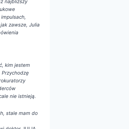
z najbliższy
naukowe
 impulsach,
jak zawsze, Julia
mówienia
ć, kim jestem
. Przychodzę
prokuratorzy
rderców
le nie istnieją.
ch, stale mam do
i doktor JULIA