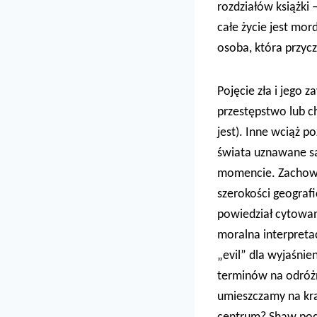
rozdziałów książki 
całe życie jest mo
osoba, która przycz
Pojęcie zła i jego
przestępstwo lub ch
jest). Inne wciąż p
świata uznawane są 
momencie. Zachowan
szerokości geografi
powiedział cytowan
moralna interpreta
„evil” dla wyjaśnie
terminów na odróżni
umieszczamy na kra