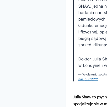
SHAW, jedna n
badania nad s
pamięciowych 
ładunku emocjo
i fizycznej, op
biegłą sądową
sprzed kilkunas
Doktor Julia S
w Londynie i w
WydawnictwoA
nas,p582922
Julia Shaw to psyc
specjalizuje się w