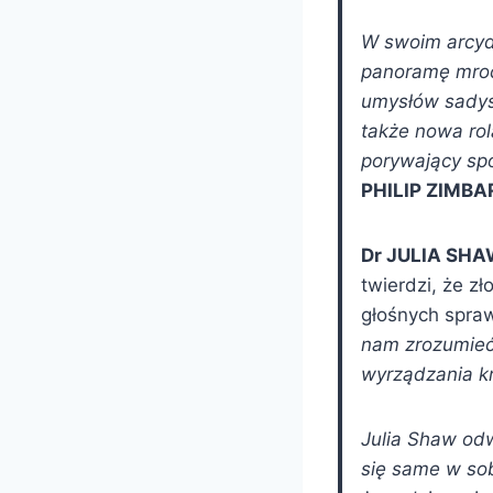
W swoim arcyd
panoramę mroc
umysłów sadys
także nowa rol
porywający s
PHILIP ZIMB
Dr JULIA SH
twierdzi, że z
głośnych spra
nam zrozumieć 
wyrządzania kr
Julia Shaw odw
się same w sob