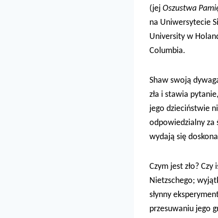
(jej
Oszustwa Pamię
na Uniwersytecie Si
University w Holand
Columbia.
Shaw swoją dywagac
zła i stawia pytani
jego dzieciństwie n
odpowiedzialny za ś
wydają się doskon
Czym jest zło? Czy
Nietzschego; wyjątk
słynny eksperyment
przesuwaniu jego g