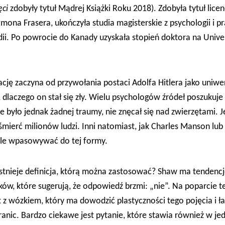
ci
zdobyły tytuł Mądrej Książki Roku 2018). Zdobyła tytuł licen
mona Frasera, ukończyła studia magisterskie z psychologii i 
ii. Po powrocie do Kanady uzyskała stopień doktora na Univers
ję zaczyna od przywołania postaci Adolfa Hitlera jako uniw
e, dlaczego on stał się zły. Wielu psychologów źródeł poszukuje
ie było jednak żadnej traumy, nie znęcał się nad zwierzętami. J
mierć milionów ludzi. Inni natomiast, jak Charles Manson lub J
ale wpasowywać do tej formy.
 istnieje definicja, którą można zastosować? Shaw ma tendenc
ów, które sugerują, że odpowiedź brzmi: „nie”. Na poparcie te
 z wózkiem, który ma dowodzić plastyczności tego pojęcia i ł
ranic. Bardzo ciekawe jest pytanie, które stawia również w j