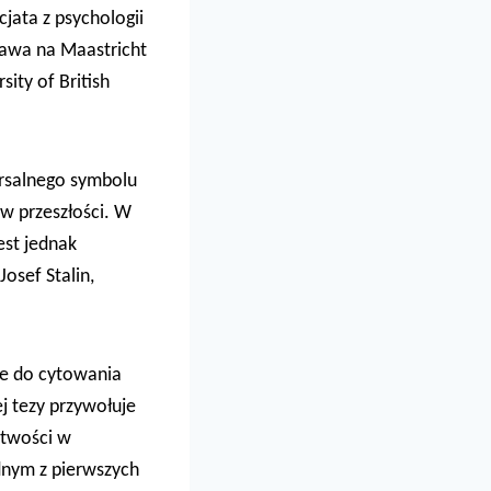
cjata z psychologii
prawa na Maastricht
ity of British
ersalnego symbolu
 w przeszłości. W
est jednak
osef Stalin,
je do cytowania
j tezy przywołuje
atwości w
ednym z pierwszych