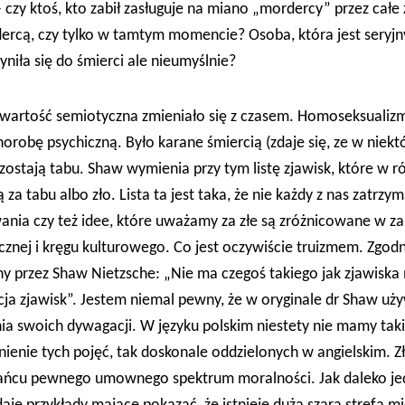
– czy ktoś, kto zabił zasługuje na miano „mordercy” przez całe
rdercą, czy tylko w tamtym momencie? Osoba, która jest sery
yniła się do śmierci ale nieumyślnie?
 zawartość semiotyczna zmieniało się z czasem. Homoseksuali
orobę psychiczną. Było karane śmiercią (zdaje się, ze w niekt
ozostają tabu. Shaw wymienia przy tym listę zjawisk, które w 
za tabu albo zło. Lista ta jest taka, że nie każdy z nas zatrz
ia czy też idee, które uważamy za złe są zróżnicowane w za
cznej i kręgu kulturowego. Co jest oczywiście truizmem. Zgodn
y przez Shaw Nietzsche: „Nie ma czegoś takiego jak zjawiska 
cja zjawisk”. Jestem niemal pewny, że w oryginale dr Shaw uż
nia swoich dywagacji. W języku polskim niestety nie mamy tak
enie tych pojęć, tak doskonale oddzielonych w angielskim. Zło
ńcu pewnego umownego spektrum moralności. Jak daleko jedn