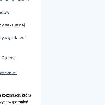
łędów
cy seksualnej
otyczą zdarzeń
y College
powstaje-w-
 korzeniach, która
zywych wspomnień