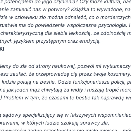
 z potencjałem do jego czynienia? Czy może kultura, nas
stanie zamienić nas w potwory? Książka to wyważone, 
zie w człowieku zło można odnaleźć, co o morderczych
szustwie ma do powiedzenia współczesna psychologia. I 
 charakterystyczną dla siebie lekkością, ze zdolnością 
dnych językiem przystępnym oraz erudycją.
KI
iemy do zła od strony naukowej, pozwól mi wytłumaczy
esz zaufać, że przeprowadzę cię przez twoje koszmary
ludzie polują na bestie. Gdzie funkcjonariusze policji, 
czna jak jeden mąż chwytają za widły i ruszają tropić mo
(…) Problem w tym, że czasami te bestie tak naprawdę wca
g sądowy specjalizujący się w fałszywych wspomnienia
prawami, w których ludzie szukają sprawcy zła,
zywistości żadne przestępstwo nie miało miejsca
– mów