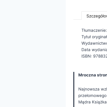
Szczegóło
Tłumaczenie
Tytuł orygina
Wydawnictw
Data wydani
ISBN: 97883
Mroczna stro
Najnowsza wzb
przełomowego 
Mądra Książka