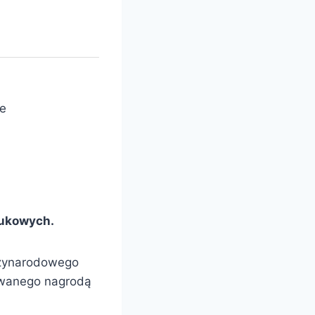
de
aukowych.
dzynarodowego
owanego nagrodą