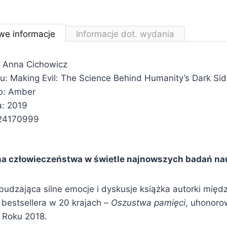
we informacje
Informacje dot. wydania
:
Anna Cichowicz
łu: Making Evil: The Science Behind Humanity’s Dark Si
o: Amber
a: 2019
24170999
na człowieczeństwa w świetle najnowszych badań n
udzająca silne emocje i dyskusje książka autorki mię
bestsellera w 20 krajach –
Oszustwa pamięci
, uhonor
 Roku 2018.