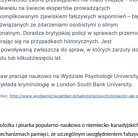
iewielu na świecie ekspertów prowadzących
komplikowanym zjawiskiem fałszywych wspomnień – b
związanych ze zdarzeniami osobistymi o silnym
nalnym. Doradza brytyjskiej policji w sprawach przemo
ierając się na przypadkach historycznych. Jest
 powoływaną zwłaszcza do spraw, w których zarzuty d
tu lub kilkudziesięciu lat.
haw pracuje naukowo na Wydziale Psychologii Universit
ykłada kryminologię w London South Bank University.
mber,
http://www.wydawnictwoamber.pl/kategorie/psychologia/zlo-jak-
holożka i pisarka popularno-naukowa o niemiecko-kanadyjskich
 mechanizmach pamięci, ze szczególnym uwzględnieniem fałs