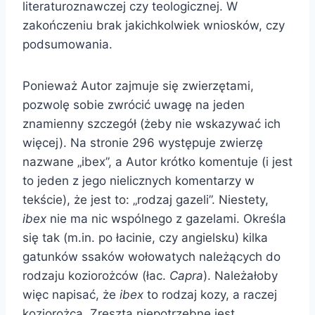
literaturoznawczej czy teologicznej. W
zakończeniu brak jakichkolwiek wniosków, czy
podsumowania.
Ponieważ Autor zajmuje się zwierzętami,
pozwolę sobie zwrócić uwagę na jeden
znamienny szczegół (żeby nie wskazywać ich
więcej). Na stronie 296 występuje zwierzę
nazwane „ibex”, a Autor krótko komentuje (i jest
to jeden z jego nielicznych komentarzy w
tekście), że jest to: „rodzaj gazeli”. Niestety,
ibex
nie ma nic wspólnego z gazelami. Określa
się tak (m.in. po łacinie, czy angielsku) kilka
gatunków ssaków wołowatych należących do
rodzaju koziorożców (łac.
Capra
). Należałoby
więc napisać, że
ibex
to rodzaj kozy, a raczej
koziorożca. Zresztą niepotrzebne jest