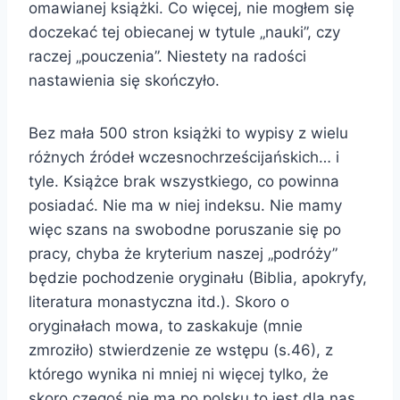
omawianej książki. Co więcej, nie mogłem się
doczekać tej obiecanej w tytule „nauki”, czy
raczej „pouczenia”. Niestety na radości
nastawienia się skończyło.
Bez mała 500 stron książki to wypisy z wielu
różnych źródeł wczesnochrześcijańskich… i
tyle. Książce brak wszystkiego, co powinna
posiadać. Nie ma w niej indeksu. Nie mamy
więc szans na swobodne poruszanie się po
pracy, chyba że kryterium naszej „podróży”
będzie pochodzenie oryginału (Biblia, apokryfy,
literatura monastyczna itd.). Skoro o
oryginałach mowa, to zaskakuje (mnie
zmroziło) stwierdzenie ze wstępu (s.46), z
którego wynika ni mniej ni więcej tylko, że
skoro czegoś nie ma po polsku to jest dla nas