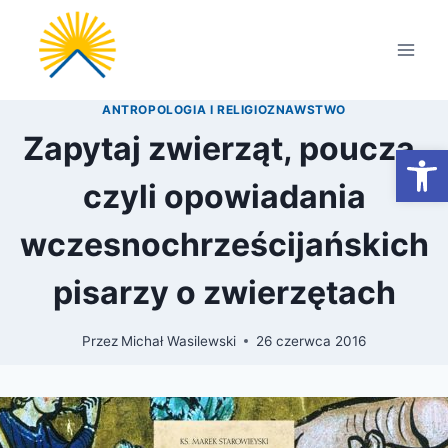
Przejdź
do
treści
ANTROPOLOGIA I RELIGIOZNAWSTWO
Zapytaj zwierząt, pouczą,
Otwórz
czyli opowiadania
wczesnochrześcijańskich
pisarzy o zwierzętach
Przez
Michał Wasilewski
26 czerwca 2016