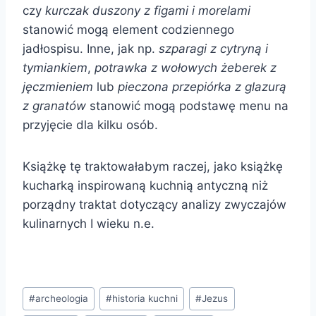
czy
kurczak duszony z figami i morelami
stanowić mogą element codziennego
jadłospisu. Inne, jak np.
szparagi z cytryną i
tymiankiem
,
potrawka z wołowych żeberek z
jęczmieniem
lub
pieczona przepiórka z glazurą
z granatów
stanowić mogą podstawę menu na
przyjęcie dla kilku osób.
Książkę tę traktowałabym raczej, jako książkę
kucharką inspirowaną kuchnią antyczną niż
porządny traktat dotyczący analizy zwyczajów
kulinarnych I wieku n.e.
Tagi
#
archeologia
#
historia kuchni
#
Jezus
wpisu: