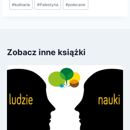
#
kulinaria
#
Palestyna
#
polecane
Zobacz inne książki