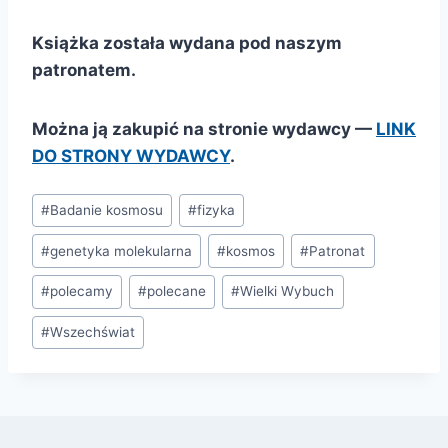
Książka została wydana pod naszym
patronatem.
Można ją zakupić na stronie wydawcy —
LINK
DO STRONY WYDAWCY
.
Tagi
#
Badanie kosmosu
#
fizyka
wpisu:
#
genetyka molekularna
#
kosmos
#
Patronat
#
polecamy
#
polecane
#
Wielki Wybuch
#
Wszechświat