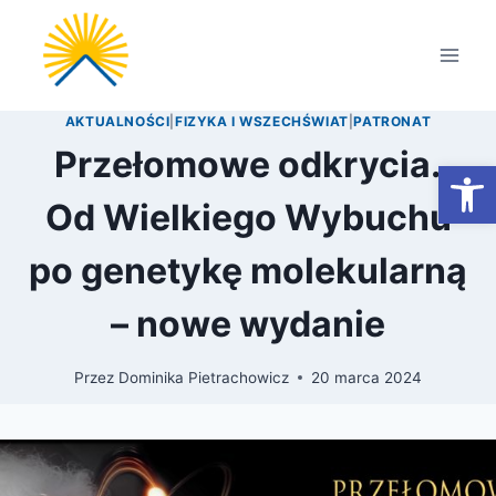
Przejdź
do
treści
AKTUALNOŚCI
|
FIZYKA I WSZECHŚWIAT
|
PATRONAT
Przełomowe odkrycia.
Otwórz
Od Wielkiego Wybuchu
po genetykę molekularną
– nowe wydanie
Przez
Dominika Pietrachowicz
20 marca 2024