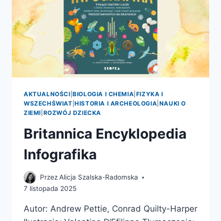
W
ŚWIECIE
NAUKI
–
PREMIERA
PATRONATU
AKTUALNOŚCI
|
BIOLOGIA I CHEMIA
|
FIZYKA I
WSZECHŚWIAT
|
HISTORIA I ARCHEOLOGIA
|
NAUKI O
ZIEMI
|
ROZWÓJ DZIECKA
Britannica Encyklopedia
Infografika
Przez
Alicja Szalska-Radomska
7 listopada 2025
Autor: Andrew Pettie, Conrad Quilty-Harper