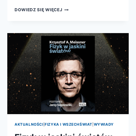
GARŚĆ
DOWIEDZ SIĘ WIĘCEJ
ODPOWIEDZI
NA
PYTANIA,
KTÓRYCH
NIE
SPODZIEWALIŚCIE
SIĘ
ZADAĆ
AKTUALNOŚCI
|
FIZYKA I WSZECHŚWIAT
|
WYWIADY