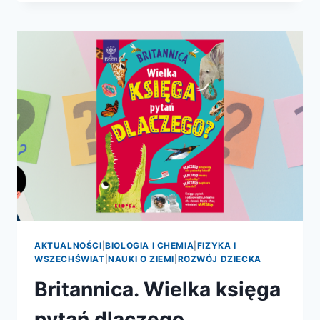
NASZA
CYWILIZACJA
Z
PERSPEKTYWY
KOSMICZNEJ
AKTUALNOŚCI
|
BIOLOGIA I CHEMIA
|
FIZYKA I
WSZECHŚWIAT
|
NAUKI O ZIEMI
|
ROZWÓJ DZIECKA
Britannica. Wielka księga
pytań dlaczego