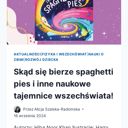
AKTUALNOŚCI
|
FIZYKA I WSZECHŚWIAT
|
NAUKI O
ZIEMI
|
ROZWÓJ DZIECKA
Skąd się bierze spaghetti
pies i inne naukowe
tajemnice wszechświata!
Przez
Alicja Szalska-Radomska
16 września 2024
Autorzy: Hiba Noor Khan Ilustracje: Harry