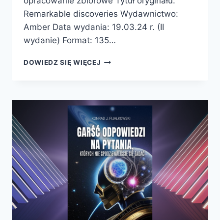
opracowanie zbiorowe Tytuł oryginału:
Remarkable discoveries Wydawnictwo:
Amber Data wydania: 19.03.24 r. (II
wydanie) Format: 135…
PRZEŁOMOWE
DOWIEDZ SIĘ WIĘCEJ
ODKRYCIA.
OD
WIELKIEGO
WYBUCHU
PO
GENETYKĘ
MOLEKULARNĄ
–
NOWE
WYDANIE