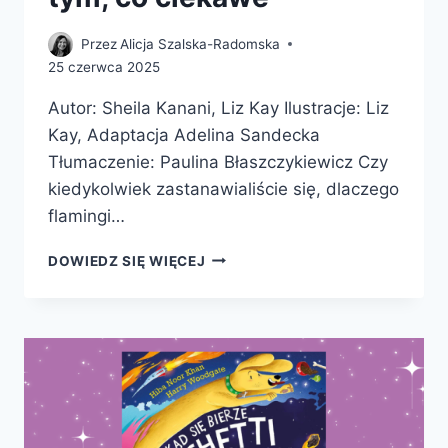
Przez
Alicja Szalska-Radomska
25 czerwca 2025
Autor: Sheila Kanani, Liz Kay Ilustracje: Liz
Kay, Adaptacja Adelina Sandecka
Tłumaczenie: Paulina Błaszczykiewicz Czy
kiedykolwiek zastanawialiście się, dlaczego
flamingi…
TĘCZA
DOWIEDZ SIĘ WIĘCEJ
W
KOSMOSIE.
KOLOROWY
PRZEWODNIK
PO
TYM,
CO
CIEKAWE