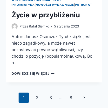
WSZECHŚWIAT
|
MATEMATYKA I
INFORMATYKA
|
NOWOŚCI WYDAWNICZE
|
PATRONAT
Życie w przybliżeniu
Przez
Rafał Siemko
5 stycznia 2023
Autor: Janusz Osarczuk Tytuł książki jest
nieco zagadkowy, a może nawet
pozostawiać pewne wątpliwości, czy
chodzi o pozycję (popularno)naukową. Bo
o…
ŻYCIE
DOWIEDZ SIĘ WIĘCEJ
W
PRZYBLIŻENIU
Nawigacja
Następna
1
2
3
…
8
strony
strona