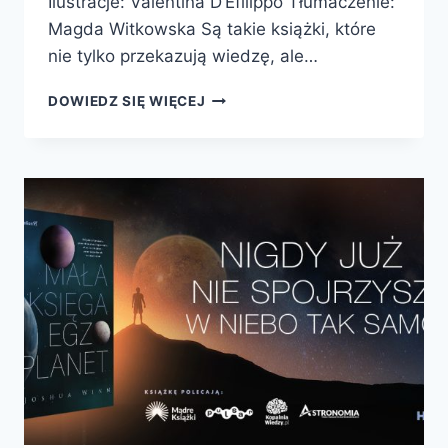
Ilustracje: Valentina D’Efilippo Tłumaczenie:
Magda Witkowska Są takie książki, które
nie tylko przekazują wiedzę, ale…
BRITANNICA
DOWIEDZ SIĘ WIĘCEJ
ENCYKLOPEDIA
INFOGRAFIKA