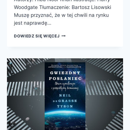
Woodgate Tłumaczenie: Bartosz Lisowski
Muszę przyznać, że w tej chwili na rynku
jest naprawdę…
SKĄD
DOWIEDZ SIĘ WIĘCEJ
SIĘ
BIERZE
SPAGHETTI
PIES
I
INNE
NAUKOWE
TAJEMNICE
WSZECHŚWIATA!