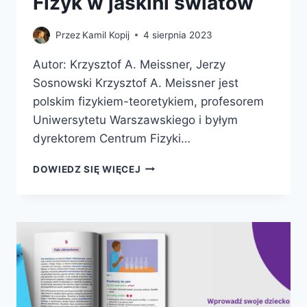
Fizyk w jaskini światów
Przez
Kamil Kopij
4 sierpnia 2023
Autor: Krzysztof A. Meissner, Jerzy
Sosnowski Krzysztof A. Meissner jest
polskim fizykiem-teoretykiem, profesorem
Uniwersytetu Warszawskiego i byłym
dyrektorem Centrum Fizyki…
FIZYK
DOWIEDZ SIĘ WIĘCEJ
W
JASKINI
ŚWIATÓW