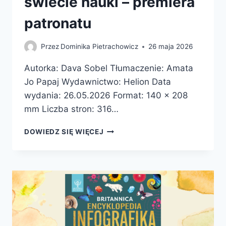
świecie nauki – premiera
patronatu
Przez
Dominika Pietrachowicz
26 maja 2026
Autorka: Dava Sobel Tłumaczenie: Amata
Jo Papaj Wydawnictwo: Helion Data
wydania: 26.05.2026 Format: 140 x 208
mm Liczba stron: 316…
PIERWIASTKI
DOWIEDZ SIĘ WIĘCEJ
MARII
SKŁODOWSKIEJ-
CURIE.
JAK
BLASK
RADU
OŚWIETLIŁ
DROGĘ
KOBIETOM