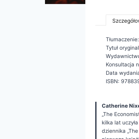
Szczegóło
Tłumaczenie:
Tytuł orygina
Wydawnictwo:
Konsultacja 
Data wydani
ISBN: 97883
Catherine Ni
„The Economist
kilka lat uczył
dziennika „The