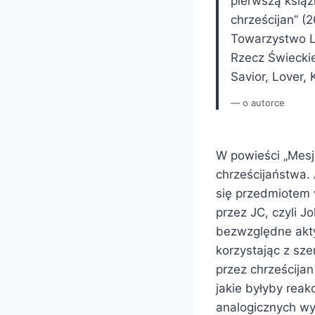
pierwszą książ
chrześcijan” 
Towarzystwo Li
Rzecz Świeckie
Savior, Lover, 
o autorce
W powieści „Mesja
chrześcijaństwa. A
się przedmiotem 
przez JC, czyli 
bezwzględne akty
korzystając z sz
przez chrześcija
jakie byłyby rea
analogicznych wyd