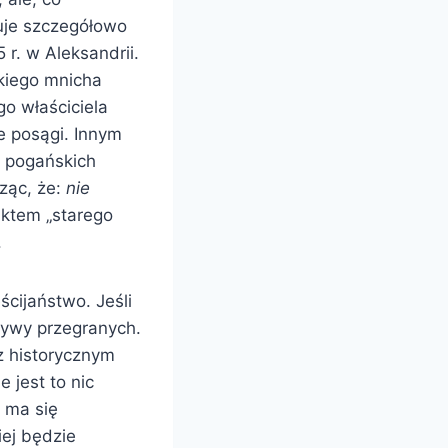
uje szczegółowo
 r. w Aleksandrii.
skiego mnicha
o właściciela
e posągi. Innym
u pogańskich
dząc, że:
nie
aktem „starego
.
ścijaństwo. Jeśli
ktywy przegranych.
z historycznym
ie jest to nic
 ma się
ej będzie