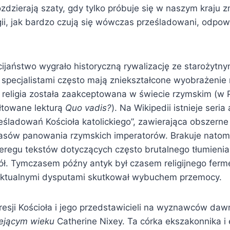
ozdzierają szaty, gdy tylko próbuje się w naszym kraju 
ligii, jak bardzo czują się wówczas prześladowani, odpo
ijaństwo wygrało historyczną rywalizację ze starożytny
specjalistami często mają zniekształcone wyobrażenie 
 religia została zaakceptowana w świecie rzymskim (w 
łtowane lekturą
Quo vadis?
). Na Wikipedii istnieje seria
śladowań Kościoła katolickiego”, zawierająca obszerne 
zasów panowania rzymskich imperatorów. Brakuje natom
eregu tekstów dotyczących często brutalnego tłumieni
ciół. Tymczasem późny antyk był czasem religijnego ferm
elektualnymi dysputami skutkował wybuchem przemocy.
resji Kościoła i jego przedstawicieli na wyznawców d
ejącym wieku
Catherine Nixey. Ta córka ekszakonnika i