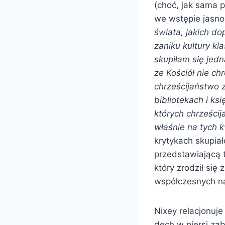
(choć, jak sama 
we wstępie jasno
świata, jakich do
zaniku kultury kl
skupiłam się jed
że Kościół nie ch
chrześcijaństwo 
bibliotekach i ksi
których chrześcij
właśnie na tych 
krytykach skupiał
przedstawiającą t
który zrodził się
współczesnych n
Nixey relacjonuj
dech w piersi za