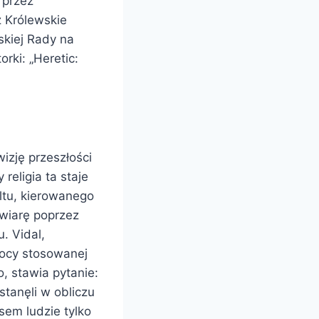
 przez
 Królewskie
skiej Rady na
rki: „Heretic:
izję przeszłości
religia ta staje
ltu, kierowanego
 wiarę poprzez
. Vidal,
mocy stosowanej
 stawia pytanie:
tanęli w obliczu
sem ludzie tylko