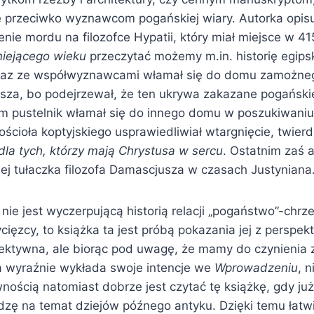
e przeciwko wyznawcom pogańskiej wiary. Autorka opis
nie mordu na filozofce Hypatii, który miał miejsce w 415
iejącego wieku
przeczytać możemy m.in. historię egip
wraz ze współwyznawcami włamał się do domu zamożneg
sza, bo podejrzewał, że ten ukrywa zakazane pogański
m pustelnik włamał się do innego domu w poszukiwani
ścioła koptyjskiego usprawiedliwiał wtargnięcie, twier
 dla tych, którzy mają Chrystusa w sercu
. Ostatnim zaś 
niej tułaczka filozofa Damascjusza w czasach Justyniana
nie jest wyczerpującą historią relacji „pogaństwo”-chrze
ycięzcy, to książka ta jest próbą pokazania jej z perspe
biektywna, ale biorąc pod uwagę, że mamy do czynienia 
a wyraźnie wykłada swoje intencje we
Wprowadzeniu
, n
nością natomiast dobrze jest czytać tę książkę, gdy już
ę na temat dziejów późnego antyku. Dzięki temu łatwi