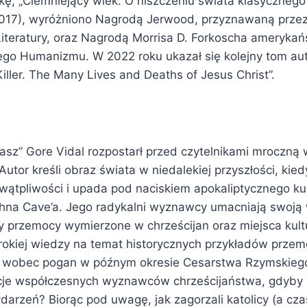
kę, „Ciemniejący wiek. O niszczeniu świata klasycznego
(2017), wyróżniono Nagrodą Jerwood, przyznawaną przez
teratury, oraz Nagrodą Morrisa D. Forkoscha amerykań
go Humanizmu. W 2022 roku ukazał się kolejny tom auto
Killer. The Many Lives and Deaths of Jesus Christ”.
sz” Gore Vidal rozpostarł przed czytelnikami mroczną w
utor kreśli obraz świata w niedalekiej przyszłości, kiedy 
wątpliwości i upada pod naciskiem apokaliptycznego ku
Johna Cave’a. Jego radykalni wyznawcy umacniają swoją
 przemocy wymierzone w chrześcijan oraz miejsca kultu
erokiej wiedzy na temat historycznych przykładów prze
n wobec pogan w późnym okresie Cesarstwa Rzymskiego,
kcje współczesnych wyznawców chrześcijaństwa, gdyby s
arzeń? Biorąc pod uwagę, jak zagorzali katolicy (a cza