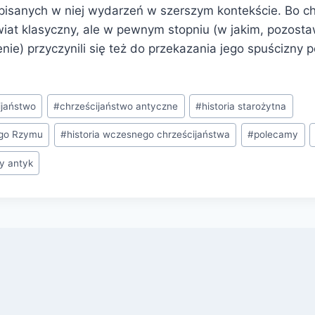
pisanych w niej wydarzeń w szerszym kontekście. Bo chr
świat klasyczny, ale w pewnym stopniu (w jakim, pozost
nie) przyczynili się też do przekazania jego spuścizny 
ijaństwo
#
chrześcijaństwo antyczne
#
historia starożytna
ego Rzymu
#
historia wczesnego chrześcijaństwa
#
polecamy
y antyk