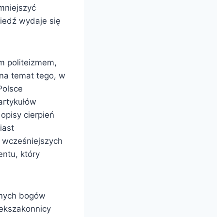
zmniejszyć
wiedź wydaje się
m politeizmem,
na temat tego, w
Polsce
 artykułów
opisy cierpień
iast
a wcześniejszych
entu, który
awnych bogów
 ekszakonnicy