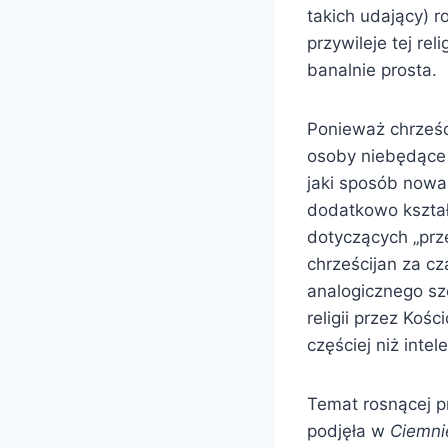
takich udający) r
przywileje tej re
banalnie prosta.
Ponieważ chrześc
osoby niebędące 
jaki sposób nowa
dodatkowo kszta
dotyczących „prze
chrześcijan za c
analogicznego sz
religii przez Koś
częściej niż int
Temat rosnącej p
podjęła w
Ciemni