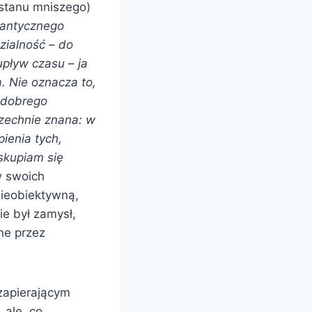
 stanu mniszego)
 antycznego
dzialność – do
upływ czasu – ja
 Nie oznacza to,
o dobrego
szechnie znana: w
pienia tych,
skupiam się
 swoich
nieobiektywną,
ie był zamysł,
ne przez
 zapierającym
 ale, co