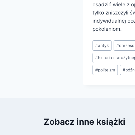
osadzić wiele z o
tylko zniszczyli 
indywidualnej oce
pokoleniom.
Tagi
#
antyk
#
chrześc
wpisu:
#
historia starożytn
#
politeizm
#
późn
Zobacz inne książki