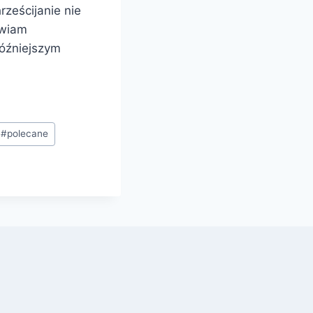
ześcijanie nie
awiam
późniejszym
#
polecane