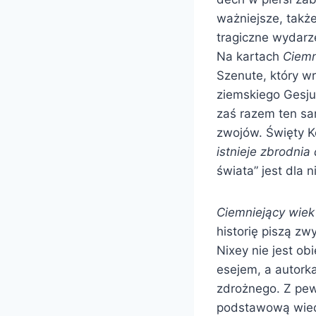
ważniejsze, takż
tragiczne wydarze
Na kartach
Ciemn
Szenute, który 
ziemskiego Gesju
zaś razem ten sa
zwojów. Święty Ko
istnieje zbrodnia
świata” jest dla 
Ciemniejący wiek
historię piszą zw
Nixey nie jest o
esejem, a autork
zdrożnego. Z pew
podstawową wiedz