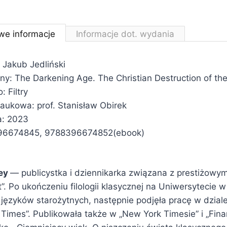
we informacje
Informacje dot. wydania
 Jakub Jedliński
lny: The Darkening Age. The Christian Destruction of the
 Filtry
naukowa: prof. Stanisław Obirek
a: 2023
96674845, 9788396674852(ebook)
xey
— publicystka i dziennikarka związana z prestiżowy
”. Po ukończeniu filologii klasycznej na Uniwersytecie
a języków starożytnych, następnie podjęła pracę w dziale
 Times”. Publikowała także w „New York Timesie” i „Finan