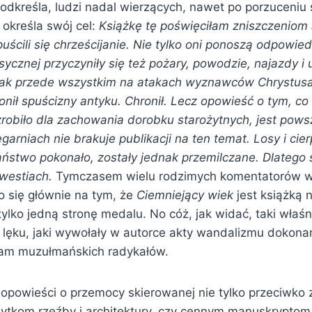
podkreśla, ludzi nadal wierzących, nawet po porzuceniu
 określa swój cel:
Książkę tę poświęciłam zniszczeniom
puścili się chrześcijanie. Nie tylko oni ponoszą odpowie
asycznej przyczyniły się też pożary, powodzie, najazdy i 
nak przede wszystkim na atakach wyznawców Chrystusa.
ronił spuścizny antyku. Chronił. Lecz opowieść o tym, c
zrobiło dla zachowania dorobku starożytnych, jest pow
ęgarniach nie brakuje publikacji na ten temat. Losy i cier
aństwo pokonało, zostały jednak przemilczane. Dlatego 
kwestiach.
Tymczasem wielu rodzimych komentatorów w
o się głównie na tym, że
Ciemniejący wiek
jest książką 
ylko jedną stronę medalu. No cóż, jak widać, taki właśn
 z lęku, jaki wywołały w autorce akty wandalizmu dokona
am muzułmańskich radykałów.
e opowieści o przemocy skierowanej nie tylko przeciwko
bytkom rzeźby i architektury, czy cennym manuskryptom,