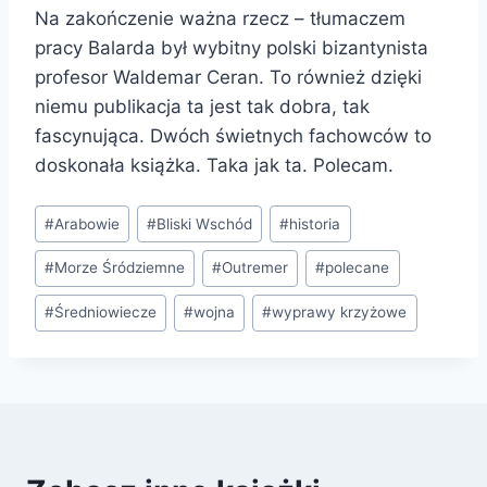
Na zakończenie ważna rzecz – tłumaczem
pracy Balarda był wybitny polski bizantynista
profesor Waldemar Ceran. To również dzięki
niemu publikacja ta jest tak dobra, tak
fascynująca. Dwóch świetnych fachowców to
doskonała książka. Taka jak ta. Polecam.
Tagi
#
Arabowie
#
Bliski Wschód
#
historia
wpisu:
#
Morze Śródziemne
#
Outremer
#
polecane
#
Średniowiecze
#
wojna
#
wyprawy krzyżowe