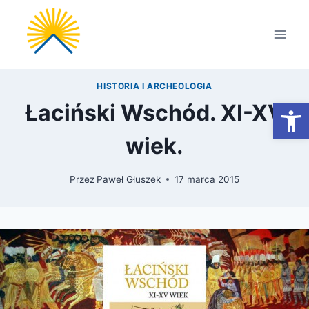
Przejdź
do
treści
HISTORIA I ARCHEOLOGIA
Otwórz
Łaciński Wschód. XI-XV
wiek.
Przez
Paweł Głuszek
17 marca 2015