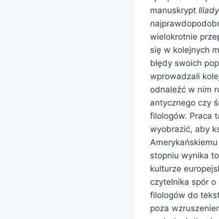
manuskrypt
Iliady
najprawdopodobni
wielokrotnie prze
się w kolejnych m
błędy swoich popr
wprowadzali kolej
odnaleźć w nim ró
antycznego czy ś
filologów. Praca 
wyobrazić, aby ks
Amerykańskiemu b
stopniu wynika t
kulturze europejs
czytelnika spór 
filologów do tek
poza wzruszeniem