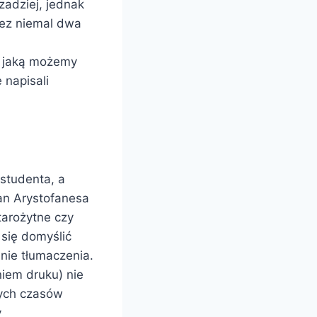
zadziej, jednak
zez niemal dwa
– jaką możemy
 napisali
studenta, a
an Arystofanesa
tarożytne czy
 się domyślić
nie tłumaczenia.
iem druku) nie
zych czasów
y