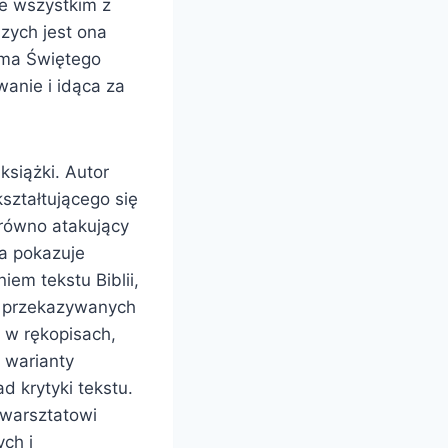
e wszystkim z
szych jest ona
sma Świętego
wanie i idąca za
książki. Autor
ształtującego się
arówno atakujący
ka pokazuje
em tekstu Biblii,
w przekazywanych
 w rękopisach,
 warianty
ad krytyki tekstu.
ę warsztatowi
ych i