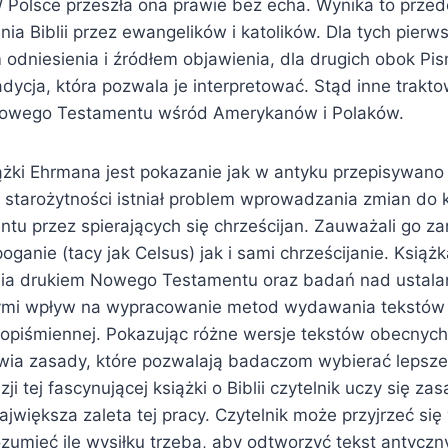
Polsce przeszła ona prawie bez echa. Wynika to przed
nia Biblii przez ewangelików i katolików. Dla tych pierw
odniesienia i źródłem objawienia, dla drugich obok Pi
adycja, która pozwala je interpretować. Stąd inne trakto
owego Testamentu wśród Amerykanów i Polaków.
ążki Ehrmana jest pokazanie jak w antyku przepisywano 
 starożytności istniał problem wprowadzania zmian do k
u przez spierających się chrześcijan. Zauważali go z
oganie (tacy jak Celsus) jak i sami chrześcijanie. Książ
ia drukiem Nowego Testamentu oraz badań nad ustalani
rzymi wpływ na wypracowanie metod wydawania tekstó
ękopiśmiennej. Pokazując różne wersje tekstów obecnych
ia zasady, które pozwalają badaczom wybierać lepsze
ji tej fascynującej książki o Biblii czytelnik uczy się zas
największa zaleta tej pracy. Czytelnik może przyjrzeć si
rozumieć ile wysiłku trzeba, aby odtworzyć tekst antyczn