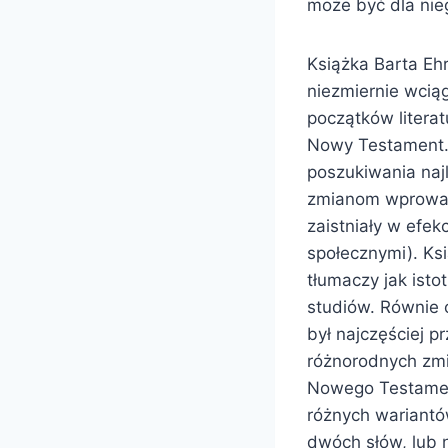
może być dla nie
Książka Barta Ehr
niezmiernie wciąg
początków literat
Nowy Testament. 
poszukiwania naj
zmianom wprowad
zaistniały w efe
społecznymi). Ks
tłumaczy jak isto
studiów. Równie 
był najczęściej 
różnorodnych zmi
Nowego Testamen
różnych wariantó
dwóch słów, lub 