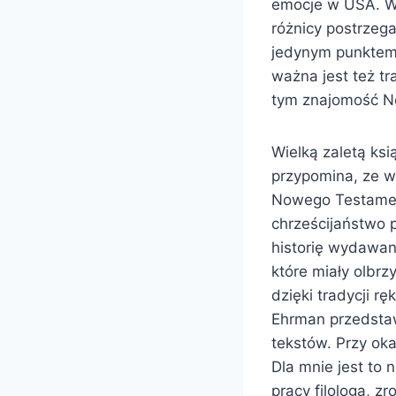
emocje w USA. W 
różnicy postrzega
jedynym punktem 
ważna jest też tr
tym znajomość N
Wielką zaletą ksi
przypomina, ze w
Nowego Testament
chrześcijaństwo p
historię wydawan
które miały olb
dzięki tradycji r
Ehrman przedstaw
tekstów. Przy okaz
Dla mnie jest to 
pracy filologa, z