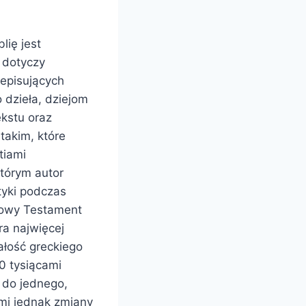
lię jest
h dotyczy
zepisujących
dzieła, dziejom
kstu oraz
akim, które
tiami
tórym autor
tyki podczas
 Nowy Testament
ra najwięcej
łość greckiego
0 tysiącami
 do jednego,
ami jednak zmiany