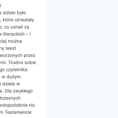
i
 dzieło było
 które utrwalały
, co uznali za
iterackich – i
ściej można
ny tekst
tworzonych przez
ami. Trudno sobie
go czytelnika.
ie w dużym
o dzieła w
a. Dla zwykłego
ółczesnych
awdopodobnie nic
m Testamencie