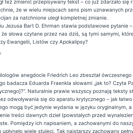
ł też zmienić przepisywany tekst – co już zdarzało się r
echnie, że w wielu miejscach sens pism uznawanych pr
ścijan za natchnione uległ kompletnej zmianie.
iu Jezusa Bart D. Ehrman stawia podstawowe pytanie 
że słowa czytane przez nas dziś, są tymi samymi, które
rzy Ewangelii, Listów czy Apokalipsy?
y
ilologów anegdocie Friedrich Leo zbeształ ówczesnego 
ego badacza Eduarda Fraenkla słowami „jak to? Czyta P
ycznego]?”. Naturalnie prawie wszyscy poznają teksty s
ez odwoływania się do aparatu krytycznego – jak łatwo
ego mogą być jedynie wydania w języku oryginalnym, a 
nie treści dawnych dzieł (powstałych przed wynalezien
iste. Pomiędzy ich napisaniem, a zachowanymi do nas
 upłynęło wiele stuleci. Tak najstarszy zachowany pełn