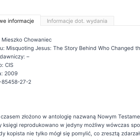
we informacje
Informacje dot. wydania
: Mieszko Chowaniec
ału: Misquoting Jesus: The Story Behind Who Changed t
ydawniczy: –
: CIS
a: 2009
-85458-27-2
 z czasem złożono w antologię nazwaną Nowym Testame
y księgi reprodukowano w jedyny możliwy wówczas spo
dy kopista nie tylko mógł się pomylić, co zresztą zdarza