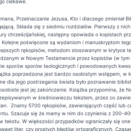
go ciekawe.
mana, Przeinaczanie Jezusa, Kto i dlaczego zmieniał Bib
ającą. Składa się z siedmiu rozdziałów. Pierwszy z nic
ury chrześcijańskiej, następny opowiada o kopistach pr
Kolejne poświęcone są wydaniom i manuskryptom tego 
lepszych rękopisów, metodom stosowanym w krytyce te
zanym w Nowym Testamencie przez kopistów (w tym t
kcie sporów sporów teologicznych i powodowanych kwes
iążka poprzedzona jest bardzo osobistym wstępem, w k
tne dla jego postrzegania świata było poznawanie biblis
osobiste jest jej zakończenie. Książka przypomina, że
przepisywanym w średniowieczu tekstem, przez co zawie
an. Znamy 5700 rękopisów, zawierających część lub ca
tu. Szacuje się że mamy w nim do czynienia z 200-40
w tekstu. W większości przypadków ograniczały się one
nawet liter, czy prostych błędów ortograficznych. Czas