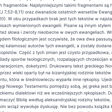
h fragmentów. Najsłynniejszymi takimi fragmentami są h
(J 7,53-8,11) oraz dwanaście ostatnich wersetów Ewang
20). W obu przypadkach brak jest tych tekstów w najsta
pisach wymienionych ewangelii. Pisane są innym stylem 
ą też słowa i zwroty nieobecne w owych ewangeliach. Wn
ędem filologicznym jest oczywiste, że owa dwa passusy
zej kalamosa) autorów tych ewangelii, a zostały dodane
opistów. Część z tych zmian jest czysto przypadkowa, 
ady sporów teologicznych, rozpalających chrześcijan w 
paracjonizm, doketyzm). Drukowany tekst greckiego 
 przez wieki oparty był na bizantyjskiej rodzinie tekstów
u, która w średniowieczu wyparła inne rękopisy. Ujedn
ęgi Nowego Testamentu pomiędzy sobą, jej greka jest b
ckiemu dialektowi niż we wcześniejszych rękopisach. D
maczyć Biblię według aleksandryjskiej rodziny tekstów,
kim wciąż wywołuje dyskusję. Nie bez powodu książka b