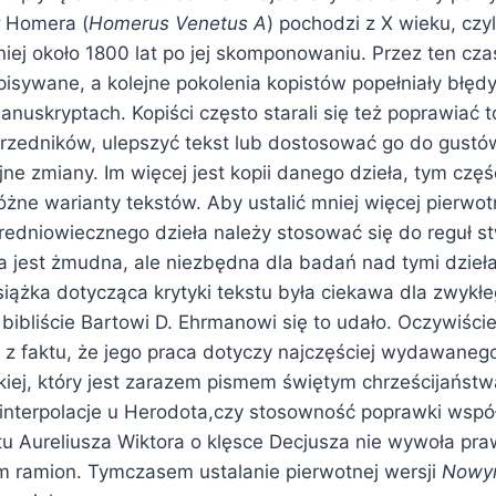
Homera (
Homerus Venetus A
) pochodzi z X wieku, czyl
ej około 1800 lat po jej skomponowaniu. Przez ten czas
pisywane, a kolejne pokolenia kopistów popełniały błędy,
anuskryptach. Kopiści często starali się też poprawiać to
zedników, ulepszyć tekst lub dostosować go do gustów l
ne zmiany. Im więcej jest kopii danego dzieła, tym czę
żne warianty tekstów. Aby ustalić mniej więcej pierwot
redniowiecznego dzieła należy stosować się do reguł s
ta jest żmudna, ale niezbędna dla badań nad tymi dzieł
iążka dotycząca krytyki tekstu była ciekawa dla zwykłe
ibliście Bartowi D. Ehrmanowi się to udało. Oczywiśc
o z faktu, że jego praca dotyczy najczęściej wydawaneg
kiej, który jest zarazem pismem świętym chrześcijaństw
o interpolacje u Herodota,czy stosowność poprawki wsp
stu Aureliusza Wiktora o klęsce Decjusza nie wywoła pr
 ramion. Tymczasem ustalanie pierwotnej wersji
Nowy