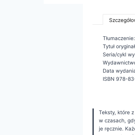
Szczegóło
Tłumaczenie
Tytuł orygin
Seria/cykl w
Wydawnictwo
Data wydani
ISBN 978-83
Teksty, które
w czasach, gd
je ręcznie. Każ