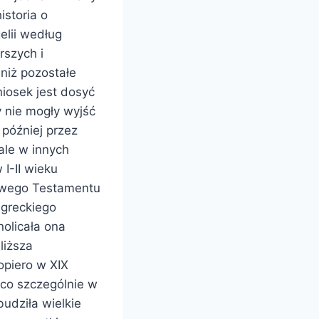
istoria o
elii według
rszych i
niż pozostałe
iosek jest dosyć
 nie mogły wyjść
 później przez
ale w innych
I-II wieku
Nowego Testamentu
 greckiego
olicała ona
liższa
opiero w XIX
 co szczególnie w
udziła wielkie