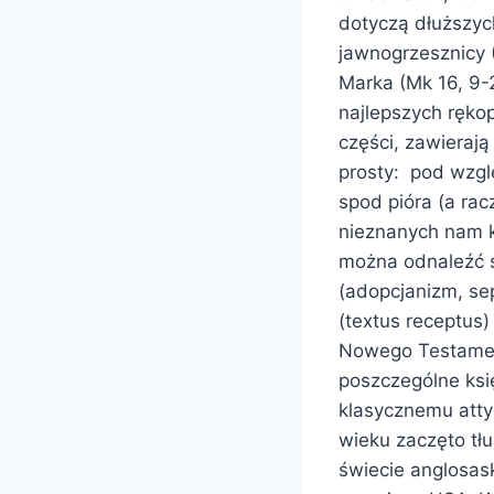
dotyczą dłuższyc
jawnogrzesznicy 
Marka (Mk 16, 9-
najlepszych ręko
części, zawieraj
prosty: pod wzgl
spod pióra (a rac
nieznanych nam k
można odnaleźć śl
(adopcjanizm, se
(textus receptus)
Nowego Testament
poszczególne ksi
klasycznemu atty
wieku zaczęto tłu
świecie anglosas