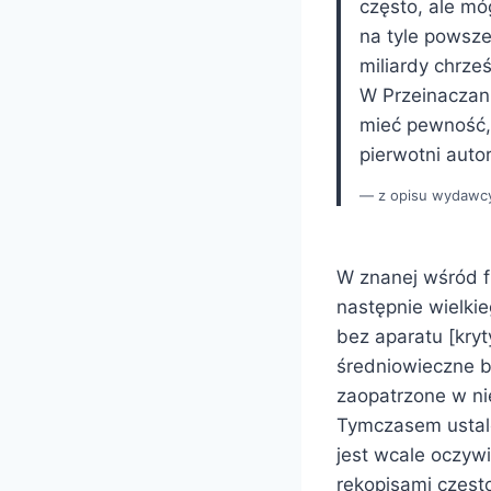
często, ale móg
na tyle powsz
miliardy chrze
W Przeinaczan
mieć pewność, 
pierwotni auto
z opisu wydawc
W znanej wśród f
następnie wielki
bez aparatu [kryt
średniowieczne b
zaopatrzone w ni
Tymczasem ustale
jest wcale oczyw
rękopisami często