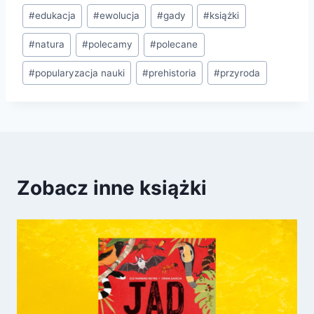
#
edukacja
#
ewolucja
#
gady
#
książki
#
natura
#
polecamy
#
polecane
#
popularyzacja nauki
#
prehistoria
#
przyroda
Zobacz inne książki