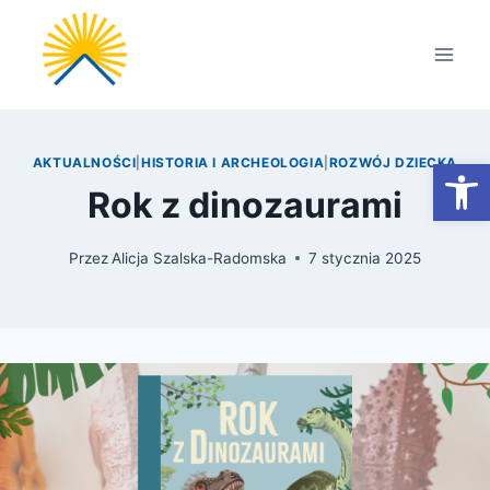
Przejdź
do
treści
Otwórz
AKTUALNOŚCI
|
HISTORIA I ARCHEOLOGIA
|
ROZWÓJ DZIECKA
Rok z dinozaurami
Przez
Alicja Szalska-Radomska
7 stycznia 2025