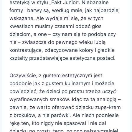
estetyką w stylu „Fakt Junior”. Niebanalne
formy i barwy są, według mnie, jak najbardziej
wskazane. Ale wydaje mi się, że w tych
kwestiach musimy czasami oddać głos
dzieciom, a one – czy nam się to podoba czy
nie – zwłaszcza do pewnego wieku lubią
kontrastujące, zdecydowane kolory i gładkie
kształty przedstawiające estetyczne postaci.
Oczywiście, z gustem estetycznym jest
podobnie jak z gustem kulinarnym i możecie
powiedzieć, że dzieci po prostu trzeba
uczyć
wyrafinowanych smaków. Idąc za tą analogią –
pewnie, że warto oferować dziecku zupę-krem
z brokułów, a nie parówki. Ale niech podniesie
rękę ten, kto nigdy nie spasował i nie dał
dziecku po prostu tego, co ono najzwyczajniej