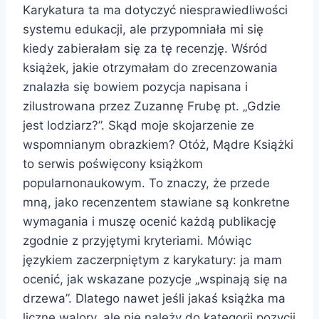
Karykatura ta ma dotyczyć niesprawiedliwości
systemu edukacji, ale przypomniała mi się
kiedy zabierałam się za tę recenzję. Wśród
książek, jakie otrzymałam do zrecenzowania
znalazła się bowiem pozycja napisana i
zilustrowana przez Zuzannę Frubę pt. „Gdzie
jest lodziarz?”. Skąd moje skojarzenie ze
wspomnianym obrazkiem? Otóż, Mądre Książki
to serwis poświęcony książkom
popularnonaukowym. To znaczy, że przede
mną, jako recenzentem stawiane są konkretne
wymagania i muszę ocenić każdą publikację
zgodnie z przyjętymi kryteriami. Mówiąc
językiem zaczerpniętym z karykatury: ja mam
ocenić, jak wskazane pozycje „wspinają się na
drzewa”. Dlatego nawet jeśli jakaś książka ma
liczne walory, ale nie należy do kategorii pozycji