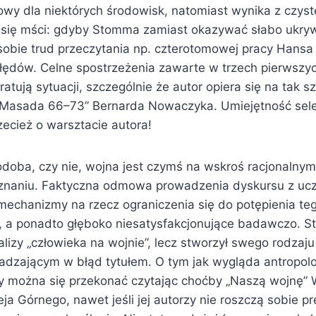
owy dla niektórych środowisk, natomiast wynika z czyst
 się mści: gdyby Stomma zamiast okazywać słabo ukry
sobie trud przeczytania np. czterotomowej pracy Hansa 
błędów. Celne spostrzeżenia zawarte w trzech pierwszy
 ratują sytuacji, szczególnie że autor opiera się na tak 
 „Masada 66–73” Bernarda Nowaczyka. Umiejętność sel
ecież o warsztacie autora!
doba, czy nie, wojna jest czymś na wskroś racjonalnym,
znaniu. Faktyczna odmowa prowadzenia dyskursu z uc
 mechanizmy na rzecz ograniczenia się do potępienia teg
, a ponadto głęboko niesatysfakcjonujące badawczo. 
lizy „człowieka na wojnie”, lecz stworzył swego rodzaj
dzającym w błąd tytułem. O tym jak wygląda antropolo
jny można się przekonać czytając choćby „Naszą wojnę”
eja Górnego, nawet jeśli jej autorzy nie roszczą sobie pr