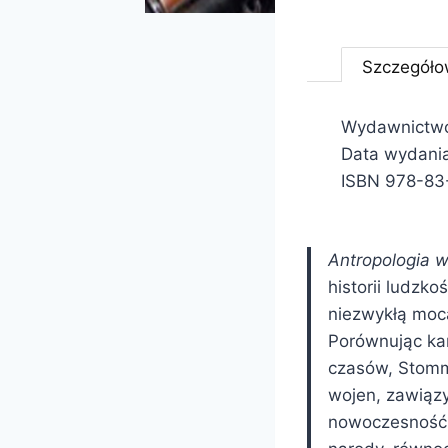
Szczegóło
Wydawnictwo:
Data wydani
ISBN 978-83
Antropologia w
historii ludzko
niezwykłą mocą
Porównując ka
czasów, Stomma
wojen, zawiąz
nowoczesność n