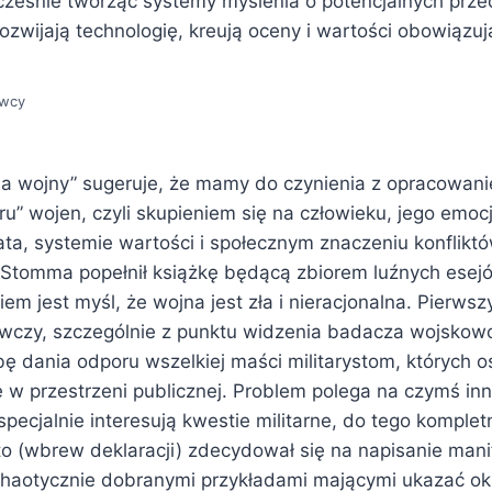
ześnie tworząc systemy myślenia o potencjalnych prze
rozwijają technologię, kreują oceny i wartości obowiązuj
awcy
gia wojny” sugeruje, że mamy do czynienia z opracowan
u” wojen, czyli skupieniem się na człowieku, jego emoc
ta, systemie wartości i społecznym znaczeniu konfliktó
Stomma popełnił książkę będącą zbiorem luźnych esejó
em jest myśl, że wojna jest zła i nieracjonalna. Pierwsz
wczy, szczególnie z punktu widzenia badacza wojskowo
ę dania odporu wszelkiej maści militarystom, których o
ę w przestrzeni publicznej. Problem polega na czymś in
specjalnie interesują kwestie militarne, do tego kompletn
to (wbrew deklaracji) zdecydował się na napisanie man
haotycznie dobranymi przykładami mającymi ukazać ok