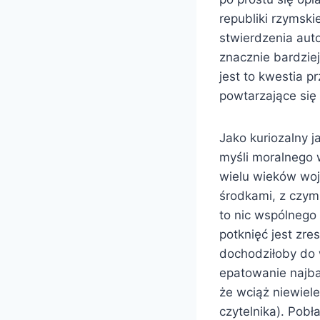
republiki rzymski
stwierdzenia aut
znacznie bardziej
jest to kwestia p
powtarzające się 
Jako kuriozalny j
myśli moralnego 
wielu wieków wojn
środkami, z czym
to nic wspólnego 
potknięć jest zre
dochodziłoby do 
epatowanie najba
że wciąż niewiel
czytelnika). Pobł