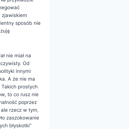
m negować
a zjawiskiem
identny sposób nie
azują
ał nie miał na
eczywisty. Od
lityki innymi
ka. A że nie ma
! Takich prostych
w, to co rusz nie
nalność poprzez
 ale rzecz w tym,
yło zaszokowanie
ych błyskotki”