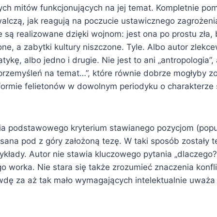
ych mitów funkcjonujących na jej temat. Kompletnie pomi
alczą, jak reagują na poczucie ustawicznego zagrożenia
są realizowane dzięki wojnom: jest ona po prostu zła, b
ne, a zabytki kultury niszczone. Tyle. Albo autor zlekce
ykę, albo jedno i drugie. Nie jest to ani „antropologia”, 
 przemyśleń na temat…”, które równie dobrze mogłyby z
ormie felietonów w dowolnym periodyku o charakterze
nia podstawowego kryterium stawianego pozycjom (po
isana pod z góry założoną tezę. W taki sposób zostały 
ykłady. Autor nie stawia kluczowego pytania „dlaczego?
o worka. Nie stara się także zrozumieć znaczenia konfl
wdę za aż tak mało wymagających intelektualnie uważa