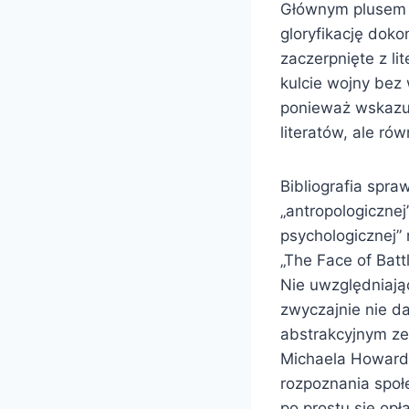
Głównym plusem „
gloryfikację doko
zaczerpnięte z l
kulcie wojny bez
ponieważ wskazuj
literatów, ale ró
Bibliografia spra
„antropologiczne
psychologicznej”
„The Face of Batt
Nie uwzględniają
zwyczajnie nie d
abstrakcyjnym ze
Michaela Howarda
rozpoznania społ
po prostu się opł