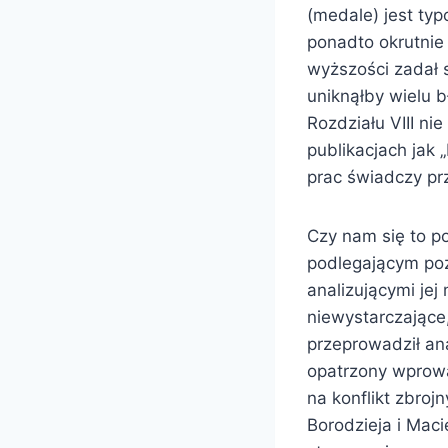
(medale) jest typ
ponadto okrutnie
wyższości zadał 
uniknąłby wielu 
Rozdziału VIII nie
publikacjach jak
prac świadczy prz
Czy nam się to po
podlegającym po
analizującymi jej
niewystarczające
przeprowadził ana
opatrzony wprowa
na konflikt zbro
Borodzieja i Maci