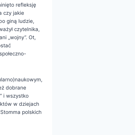
nięto refleksję
 czy jakie
o giną ludzie,
ważył czytelnika,
ani „wojny”. Ot,
ostać
 społeczno-
pularno)naukowym,
też dobrane
” i wszystko
iktów w dziejach
 Stomma polskich