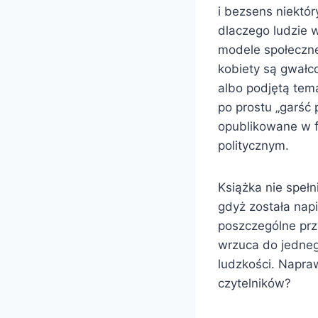
i bezsens niektór
dlaczego ludzie w
modele społeczne 
kobiety są gwałco
albo podjętą temat
po prostu „garść
opublikowane w f
politycznym.
Książka nie speł
gdyż została nap
poszczególne prz
wrzuca do jedneg
ludzkości. Napra
czytelników?