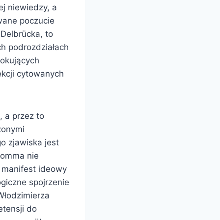
ej niewiedzy, a
wane poczucie
Delbrücka, to
ch podrozdziałach
szokujących
ekcji cytowanych
 a przez to
zonymi
o zjawiska jest
Stomma nie
u manifest ideowy
giczne spojrzenie
 Włodzimierza
etensji do