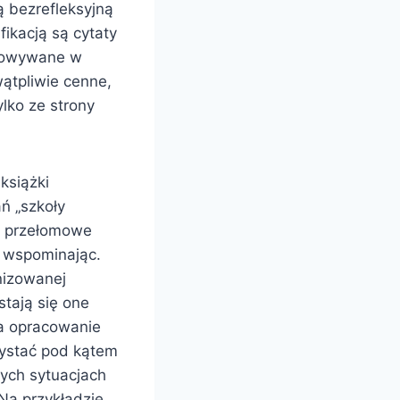
ą bezrefleksyjną
fikacją są cytaty
ychowywane w
wątpliwie cenne,
lko ze strony
książki
ń „szkoły
o przełomowe
e wspominając.
nizowanej
tają się one
na opracowanie
zystać pod kątem
ych sytuacjach
 Na przykładzie