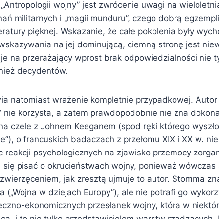
Antropologii wojny” jest zwrócenie uwagi na wieloletni
nań militarnych i „magii munduru”, czego dobrą egzempli
iteratury pięknej. Wskazanie, że całe pokolenia były w
 wskazywania na jej dominującą, ciemną stronę jest nie
e na przerażający wprost brak odpowiedzialności nie ty
wnież decydentów.
wia natomiast wrażenie kompletnie przypadkowej. Autor 
j” nie korzysta, a zatem prawdopodobnie nie zna dokona
 na czele z Johnem Keeganem (spod ręki którego wyszł
le”), o francuskich badaczach z przełomu XIX i XX w. ni
c reakcji psychologicznych na zjawisko przemocy zorga
a się pisać o okrucieństwach wojny, ponieważ wówczas s
zwierzęceniem, jak zresztą ujmuje to autor. Stomma z
 („Wojna w dziejach Europy”), ale nie potrafi go wykor
eczno-ekonomicznych przesłanek wojny, która w niektór
aca, i to nie tylko przedstawicielom warstw rządzących.