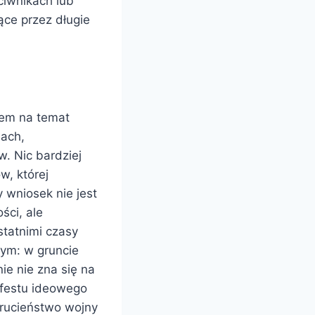
ciwnikach lub
ące przez długie
iem na temat
jach,
w. Nic bardziej
w, której
y wniosek nie jest
ści, ale
statnimi czasy
nym: w gruncie
ie nie zna się na
ifestu ideowego
rucieństwo wojny