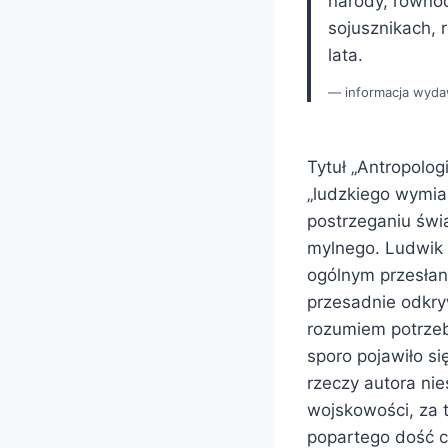
narody, równoc
sojusznikach, 
lata.
informacja wyd
Tytuł „Antropolo
„ludzkiego wymiar
postrzeganiu świa
mylnego. Ludwik 
ogólnym przesłani
przesadnie odkry
rozumiem potrzeb
sporo pojawiło si
rzeczy autora nie
wojskowości, za 
popartego dość c