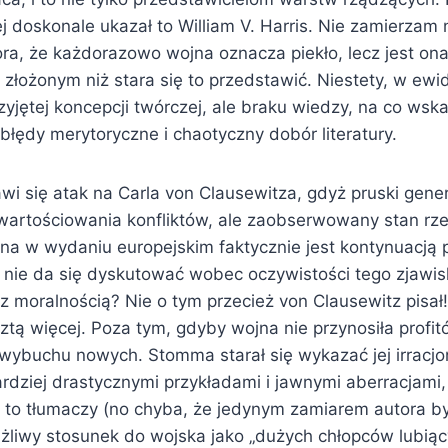
ej doskonale ukazał to William V. Harris. Nie zamierza
ora, że każdorazowo wojna oznacza piekło, lecz jest on
 złożonym niż stara się to przedstawić. Niestety, w ew
rzyjętej koncepcji twórczej, ale braku wiedzy, na co wsk
błędy merytoryczne i chaotyczny dobór literatury.
awi się atak na Carla von Clausewitza, gdyż pruski gener
wartościowania konfliktów, ale zaobserwowany stan rz
a w wydaniu europejskim faktycznie jest kontynuacją po
 nie da się dyskutować wobec oczywistości tego zjawis
z moralnością? Nie o tym przecież von Clausewitz pisał
sztą więcej. Poza tym, gdyby wojna nie przynosiła profitó
wybuchu nowych. Stomma starał się wykazać jej irracjo
rdziej drastycznymi przykładami i jawnymi aberracjami,
e to tłumaczy (no chyba, że jedynym zamiarem autora b
ażliwy stosunek do wojska jako „dużych chłopców lubiąc