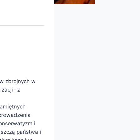
ów zbrojnych w
zacji i z
pamiętnych
 prowadzenia
konserwatyzm i
iszczą państwa i