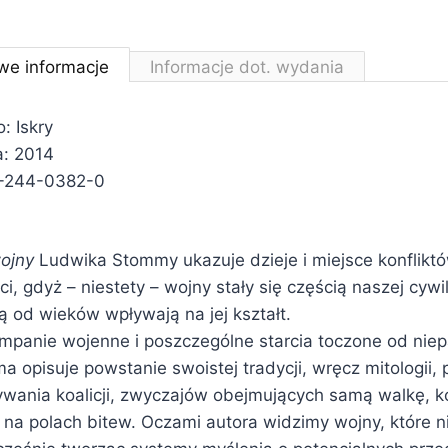
we informacje
Informacje dot. wydania
 Iskry
a: 2014
-244-0382-0
ojny
Ludwika Stommy ukazuje dzieje i miejsce konflikt
ści, gdyż – niestety – wojny stały się częścią naszej cywili
 od wieków wpływają na jej kształt.
mpanie wojenne i poszczególne starcia toczone od nie
 opisuje powstanie swoistej tradycji, wręcz mitologii,
ywania koalicji, zwyczajów obejmujących samą walkę, 
a polach bitew. Oczami autora widzimy wojny, które n