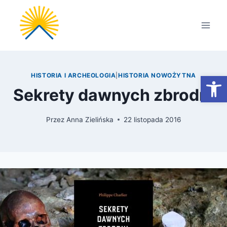
Przejdź
do
treści
Otwórz
HISTORIA I ARCHEOLOGIA
|
HISTORIA NOWOŻYTNA
Sekrety dawnych zbrodni
Przez
Anna Zielińska
22 listopada 2016