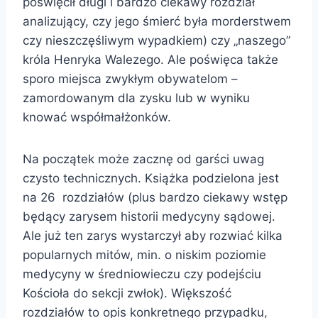
poświęcił długi i bardzo ciekawy rozdział
analizujący, czy jego śmierć była morderstwem
czy nieszczęśliwym wypadkiem) czy „naszego”
króla Henryka Walezego. Ale poświęca także
sporo miejsca zwykłym obywatelom –
zamordowanym dla zysku lub w wyniku
knować współmałżonków.
Na początek może zacznę od garści uwag
czysto technicznych. Książka podzielona jest
na 26 rozdziałów (plus bardzo ciekawy wstęp
będący zarysem historii medycyny sądowej.
Ale już ten zarys wystarczył aby rozwiać kilka
popularnych mitów, min. o niskim poziomie
medycyny w średniowieczu czy podejściu
Kościoła do sekcji zwłok). Większość
rozdziałów to opis konkretnego przypadku,