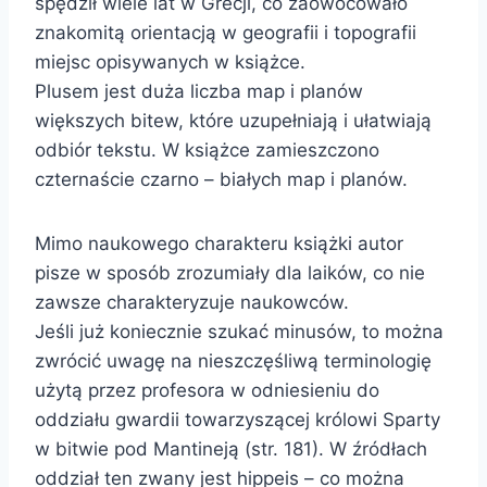
spędził wiele lat w Grecji, co zaowocowało
znakomitą orientacją w geografii i topografii
miejsc opisywanych w książce.
Plusem jest duża liczba map i planów
większych bitew, które uzupełniają i ułatwiają
odbiór tekstu. W książce zamieszczono
czternaście czarno – białych map i planów.
Mimo naukowego charakteru książki autor
pisze w sposób zrozumiały dla laików, co nie
zawsze charakteryzuje naukowców.
Jeśli już koniecznie szukać minusów, to można
zwrócić uwagę na nieszczęśliwą terminologię
użytą przez profesora w odniesieniu do
oddziału gwardii towarzyszącej królowi Sparty
w bitwie pod Mantineją (str. 181). W źródłach
oddział ten zwany jest hippeis – co można