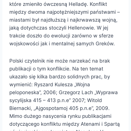
które zmieniło ówczesną Helladę. Konflikt
między dwoma najpotężniejszymi państwami –
miastami był najdłuższą i najkrwawszą wojną,
jaką dotychczas stoczyli Hellenowie. W jej
trakcie doszło do ewolucji zarówno w sferze
wojskowości jak i mentalnej samych Greków.
Polski czytelnik nie może narzekać na brak
publikacji o tym konflikcie. Na ten temat
ukazało się kilka bardzo solidnych prac, by
wymienić: Ryszard Kulesza „Wojna
peloponeska”, 2006; Grzegorz Lach „Wyprawa
sycylijska 415 – 413 p.n.e” 2007; Witold
Biernacki, „Ajgospotamoj 405 p.n.e”, 2009.
Mimo dużego nasycenia rynku publikacjami
dotyczącego konfliktu między Atenami i Spartą