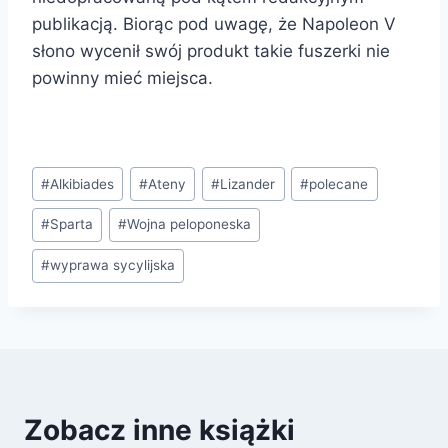
publikacją. Biorąc pod uwagę, że Napoleon V
słono wycenił swój produkt takie fuszerki nie
powinny mieć miejsca.
Tagi
#
Alkibiades
#
Ateny
#
Lizander
#
polecane
wpisu:
#
Sparta
#
Wojna peloponeska
#
wyprawa sycylijska
Zobacz inne książki