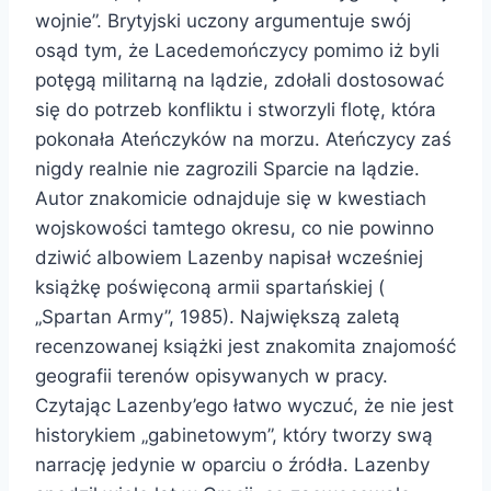
wojnie”. Brytyjski uczony argumentuje swój
osąd tym, że Lacedemończycy pomimo iż byli
potęgą militarną na lądzie, zdołali dostosować
się do potrzeb konfliktu i stworzyli flotę, która
pokonała Ateńczyków na morzu. Ateńczycy zaś
nigdy realnie nie zagrozili Sparcie na lądzie.
Autor znakomicie odnajduje się w kwestiach
wojskowości tamtego okresu, co nie powinno
dziwić albowiem Lazenby napisał wcześniej
książkę poświęconą armii spartańskiej (
„Spartan Army”, 1985). Największą zaletą
recenzowanej książki jest znakomita znajomość
geografii terenów opisywanych w pracy.
Czytając Lazenby’ego łatwo wyczuć, że nie jest
historykiem „gabinetowym”, który tworzy swą
narrację jedynie w oparciu o źródła. Lazenby