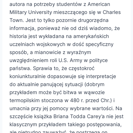
autora na potrzeby studentów z American
Military University mieszczącego się w Charles
Town. Jest to tylko pozornie drugorzędna
informacja, ponieważ nie od dziś wiadomo, że
historia jest wykładana na amerykańskich
uczelniach wojskowych w dość specyficzny
sposób, a mianowicie z wyraźnym
uwzględnieniem roli U.S. Army w polityce
państwa. Sprawia to, że częstokroć
koniunkturalnie dopasowuje się interpretacje
do aktualnie panującej sytuacji (dobrym
przykładem może być bitwa w wąwozie
termopilskim stoczona w 480 r. przed Chr.) i
umacnia przy jej pomocy wybrane wartości. Na
szczęście książka Briana Todda Carey’a nie jest
klasycznym przykładem takiego postępowania,
ale nietrudno zauważyć, że postrzega on