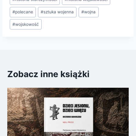
#
polecane
#
sztuka wojenna
#
wojna
#
wojskowość
Zobacz inne książki