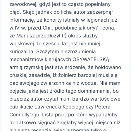
zawodowej, gdyż jest to często popełniany
błąd. Skąd jednak do licha autor zaczerpnął
informację, że kohorty istniały w legionach już
w IV w. przed Chr., podobnie jak orły? Teoria,
że Mariusz przedłużył (!) okres służby
wojskowej do sześciu lat jest nie mniej
kuriozalna. Szczytem niezrozumienia
mechanizmów kierujących OBYWATELSKĄ
armią rzymską jest stwierdzenie, że hołdowano
pruskiej zasadzie, iż żołnierz bardziej musi się
bać swojego zwierzchnika niż wodza. Nie mam
pojęcia jakie jest źródło tego domniemania, bo
przecież autor czytał m.in. bardzo wartościowe
publikacje Lawrence’a Keppiego czy Petera
Connolly’ego. Lista prac, po które wypadałoby
dodatkowo sięgnąć zajęłaby więcej miejsca niż
niniejsza recenzja, więc wspomnę tylko o