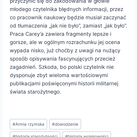
przyczynić się do zakodowania w głowie
młodego czytelnika błędnych informacji, przez
co pracownik naukowy będzie musiał zaczynać
od tłumaczenia „jak nie było”, zamiast „jak było”.
Praca Carey’a zawiera fragmenty lepsze i
gorsze, ale w ogólnym rozrachunku jej ocena
wypada nisko, już choćby z uwagi na nużący
sposób opisywania fascynujących przecież
zagadnień. Szkoda, bo polski czytelnik nie
dysponuje zbyt wieloma wartościowymi
publikacjami poświęconymi historii militarnej
świata starożytnego.
Tagi
#
Armia rzymska
#
dowodzenie
wpisu:
#
historia starożytności
#
historia wojskowości