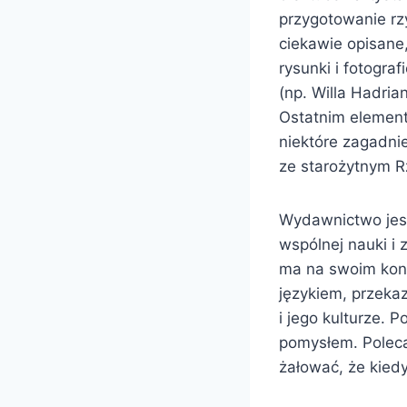
przygotowanie rz
ciekawie opisane
rysunki i fotogr
(np. Willa Hadria
Ostatnim elemente
niektóre zagadnie
ze starożytnym 
Wydawnictwo jest
wspólnej nauki i 
ma na swoim konci
językiem, przeka
i jego kulturze.
pomysłem. Poleca
żałować, że kiedyś