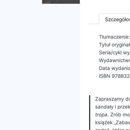
Szczegóło
Tłumaczenie
Tytuł orygin
Seria/cykl w
Wydawnictwo
Data wydani
ISBN 97883
Zapraszamy do 
sandały i prze
tropa
. Zrób mo
książek „Zabaw