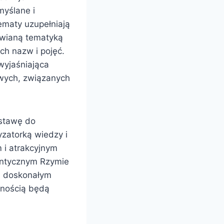
myślane i
ematy uzupełniają
awianą tematyką
ch nazw i pojęć.
 wyjaśniająca
owych, związanych
dstawę do
yzatorką wiedzy i
m i atrakcyjnym
antycznym Rzymie
ci doskonałym
wnością będą