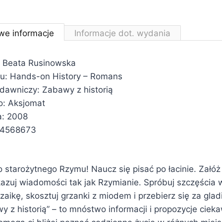
we informacje
Informacje dot. wydania
: Beata Rusinowska
ału: Hands-on History – Romans
ydawniczy: Zabawy z historią
: Aksjomat
a: 2008
24568673
starożytnego Rzymu! Naucz się pisać po łacinie. Załóż 
kazuj wiadomości tak jak Rzymianie. Spróbuj szczęścia 
zaikę, skosztuj grzanki z miodem i przebierz się za gladi
y z historią” – to mnóstwo informacji i propozycje ciek