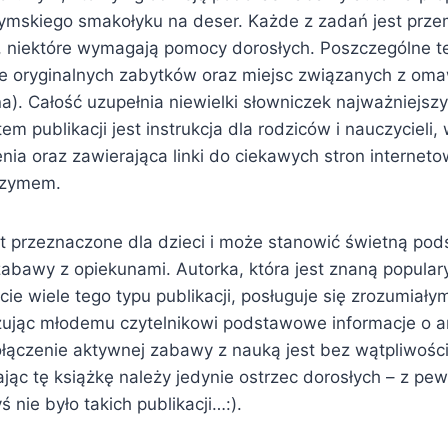
ymskiego smakołyku na deser. Każde z zadań jest prze
, niektóre wymagają pomocy dorosłych. Poszczególne t
afie oryginalnych zabytków oraz miejsc związanych z om
na). Całość uzupełnia niewielki słowniczek najważniejszy
m publikacji jest instrukcja dla rodziców i nauczycieli,
nia oraz zawierająca linki do ciekawych stron internet
Rzymem.
 przeznaczone dla dzieci i może stanowić świetną po
zabawy z opiekunami. Autorka, która jest znaną popular
e wiele tego typu publikacji, posługuje się zrozumiały
zując młodemu czytelnikowi podstawowe informacje o 
 Połączenie aktywnej zabawy z nauką jest bez wątpliwoś
jąc tę książkę należy jedynie ostrzec dorosłych – z pe
 nie było takich publikacji…:).