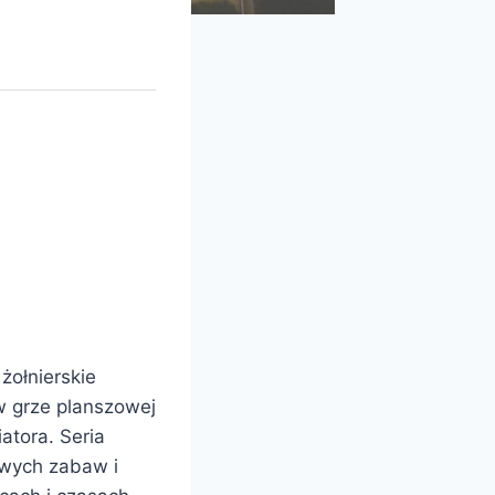
żołnierskie
w grze planszowej
atora. Seria
awych zabaw i