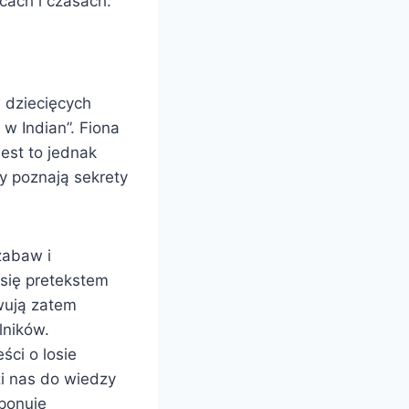
scach i czasach.
 dziecięcych
 w Indian”. Fiona
est to jednak
cy poznają sekrety
zabaw i
 się pretekstem
wują zatem
lników.
ci o losie
i nas do wiedzy
oponuje