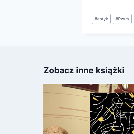
Tagi
#
antyk
#
Rzym
wpisu:
Zobacz inne książki