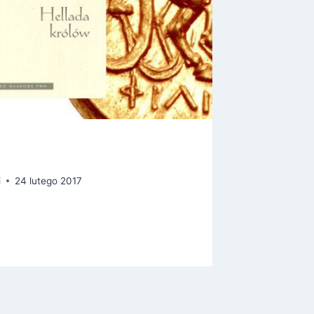
Czas st
i
24 lutego 2017
Przez