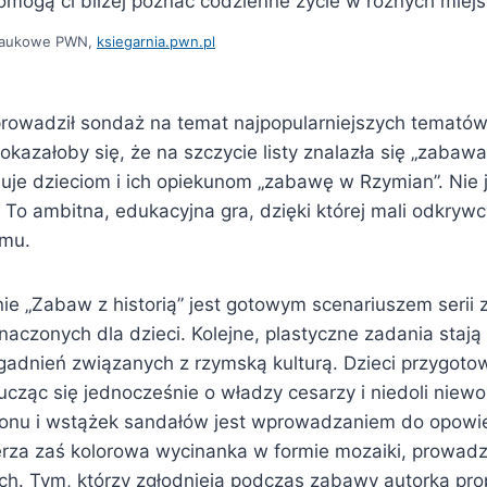
omogą ci bliżej poznać codzienne życie w różnych miej
Naukowe PWN,
ksiegarnia.pwn.pl
rowadził sondaż na temat najpopularniejszych tematów
azałoby się, że na szczycie listy znalazła się „zabawa
je dzieciom i ich opiekunom „zabawę w Rzymian”. Nie j
 To ambitna, edukacyjna gra, dzięki której mali odkryw
ymu.
 „Zabaw z historią” jest gotowym scenariuszem serii 
aczonych dla dzieci. Kolejne, plastyczne zadania stają
adnień związanych z rzymską kulturą. Dzieci przygoto
ucząc się jednocześnie o władzy cesarzy i niedoli niewo
onu i wstążek sandałów jest wprowadzaniem do opowieś
erza zaś kolorowa wycinanka w formie mozaiki, prowadz
tach. Tym, którzy zgłodnieją podczas zabawy autorka pr