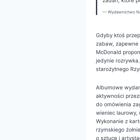
zadań, które p
Wydawnictwo 
Gdyby ktoś przep
zabaw, zapewne ok
McDonald proponu
jedynie rozrywka.
starożytnego Rz
Albumowe wydanie
aktywności przezn
do omówienia zag
wieniec laurowy, 
Wykonanie z kart
rzymskiego żołni
o sztuce i artys