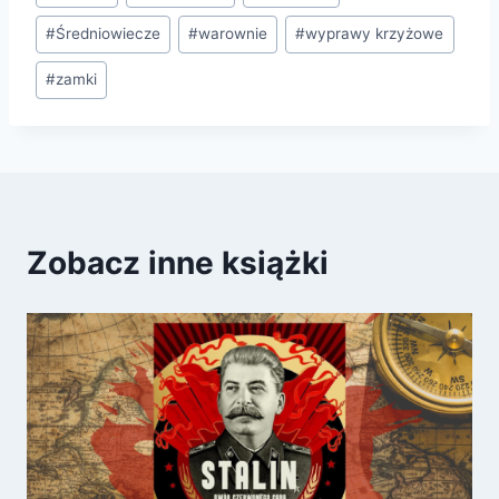
wpisu:
#
Średniowiecze
#
warownie
#
wyprawy krzyżowe
#
zamki
Zobacz inne książki