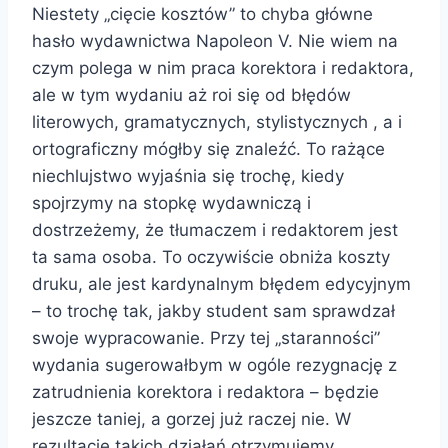
Niestety „cięcie kosztów” to chyba główne
hasło wydawnictwa Napoleon V. Nie wiem na
czym polega w nim praca korektora i redaktora,
ale w tym wydaniu aż roi się od błędów
literowych, gramatycznych, stylistycznych , a i
ortograficzny mógłby się znaleźć. To rażące
niechlujstwo wyjaśnia się trochę, kiedy
spojrzymy na stopkę wydawniczą i
dostrzeżemy, że tłumaczem i redaktorem jest
ta sama osoba. To oczywiście obniża koszty
druku, ale jest kardynalnym błędem edycyjnym
– to trochę tak, jakby student sam sprawdzał
swoje wypracowanie. Przy tej „staranności”
wydania sugerowałbym w ogóle rezygnację z
zatrudnienia korektora i redaktora – będzie
jeszcze taniej, a gorzej już raczej nie. W
rezultacie takich działań otrzymujemy