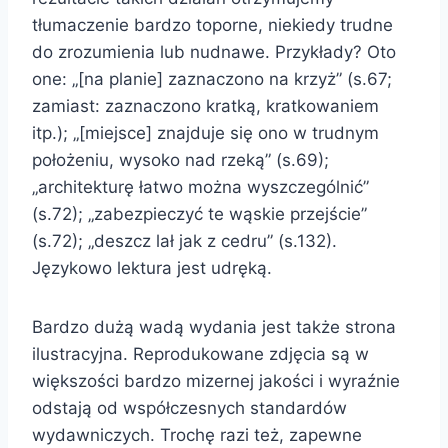
tłumaczenie bardzo toporne, niekiedy trudne
do zrozumienia lub nudnawe. Przykłady? Oto
one: „[na planie] zaznaczono na krzyż” (s.67;
zamiast: zaznaczono kratką, kratkowaniem
itp.); „[miejsce] znajduje się ono w trudnym
położeniu, wysoko nad rzeką” (s.69);
„architekturę łatwo można wyszczególnić”
(s.72); „zabezpieczyć te wąskie przejście”
(s.72); „deszcz lał jak z cedru” (s.132).
Językowo lektura jest udręką.
Bardzo dużą wadą wydania jest także strona
ilustracyjna. Reprodukowane zdjęcia są w
większości bardzo mizernej jakości i wyraźnie
odstają od współczesnych standardów
wydawniczych. Trochę razi też, zapewne