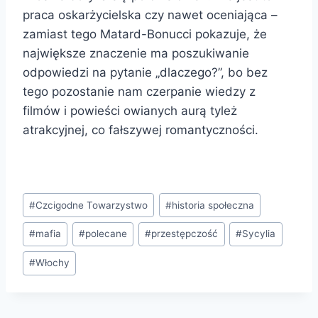
praca oskarżycielska czy nawet oceniająca –
zamiast tego Matard-Bonucci pokazuje, że
największe znaczenie ma poszukiwanie
odpowiedzi na pytanie „dlaczego?”, bo bez
tego pozostanie nam czerpanie wiedzy z
filmów i powieści owianych aurą tyleż
atrakcyjnej, co fałszywej romantyczności.
Tagi
#
Czcigodne Towarzystwo
#
historia społeczna
wpisu:
#
mafia
#
polecane
#
przestępczość
#
Sycylia
#
Włochy