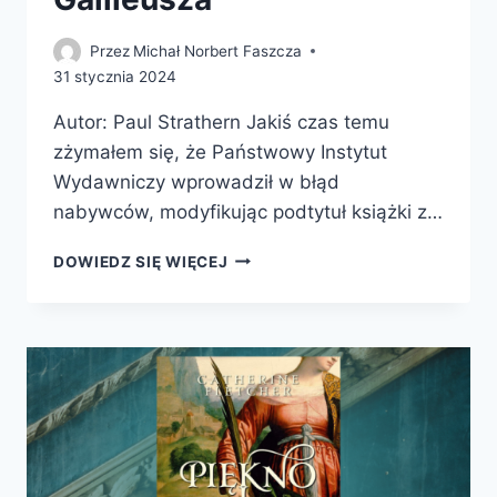
Przez
Michał Norbert Faszcza
31 stycznia 2024
Autor: Paul Strathern Jakiś czas temu
zżymałem się, że Państwowy Instytut
Wydawniczy wprowadził w błąd
nabywców, modyfikując podtytuł książki z…
FLORENCJA.
DOWIEDZ SIĘ WIĘCEJ
OD
DANTEGO
DO
GALILEUSZA