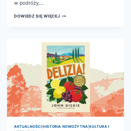
w podróży,…
CIAO,
DOWIEDZ SIĘ WIĘCEJ
GOETHE!
ŚLADAMI
GOETHEGO
W
ITALII
AKTUALNOŚCI
|
HISTORIA NOWOŻYTNA
|
KULTURA I