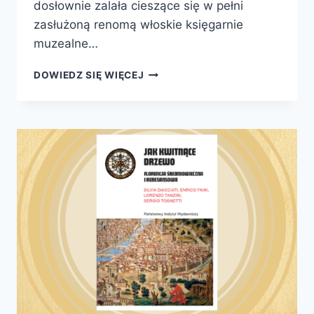
dosłownie zalała cieszące się w pełni
zasłużoną renomą włoskie księgarnie
muzealne…
PIĘKNO
DOWIEDZ SIĘ WIĘCEJ
I
TERROR.
ALTERNATYWNA
HISTORIA
WŁOSKIEGO
RENESANSU