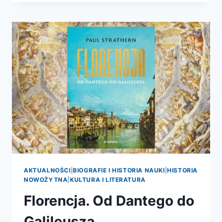
ZGLISZCZA.
WIELKA
WOJNA
IMPERIÓW
1931-
1945,
TOM
1.
AKTUALNOŚCI
|
BIOGRAFIE I HISTORIA NAUKI
|
HISTORIA
NOWOŻYTNA
|
KULTURA I LITERATURA
Florencja. Od Dantego do
Galileusza