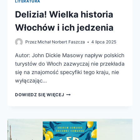
LITERATURA
Delizia! Wielka historia
Włochów i ich jedzenia
Przez
Michał Norbert Faszcza
4 lipca 2025
Autor: John Dickie Masowy napływ polskich
turystów do Włoch zazwyczaj nie przekłada
się na znajomość specyfiki tego kraju, nie
wyłączając…
DELIZIA!
DOWIEDZ SIĘ WIĘCEJ
WIELKA
HISTORIA
WŁOCHÓW
I
ICH
JEDZENIA