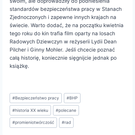
swoim, ale doprowadziły do podniesienia
standardów bezpieczeństwa pracy w Stanach
Zjednoczonych i zapewne innych krajach na
świecie. Warto dodać, że na początku kwietnia
tego roku do kin trafia film oparty na losach
Radowych Dziewczyn w reżyserii Lydii Dean
Pilcher i Ginny Mohler. Jeśli chcecie poznać
całą historię, koniecznie sięgnijcie jednak po
książkę.
Tagi
#
Bezpieczeństwo pracy
#
BHP
wpisu:
#
historia XX wieku
#
polecane
#
promieniotwórczość
#
rad