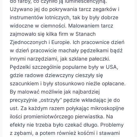
do farby, co czyniło ją luminescencyjną.
Używano jej do pokrywania tarcz zegarków i
instrumentów lotniczych, tak by były dobrze
widoczne w ciemności. Malowaniem tarcz
zajmowało się kilka firm w Stanach
Zjednoczonych i Europie. Ich pracownice dzień
w dzień pracowicie machały pędzelkami bądź
innymi narzędziami, jak szklane pałeczki.
Pędzelki szczególnie popularne były w USA,
gdzie radowe dziewczyny cieszyły się
szacunkiem i były stosunkowo nieźle opłacane.
By malować możliwie jak najbardziej
precyzyjnie „ostrzyły” pędzle wkładając je do
ust. Za każdym razem połykając mikroskopijne
ilości promieniotwórczego pierwiastka. Na
efekty nie trzeba było czekać długo. Problemy
z zębami, a potem również kośćmi i stawami