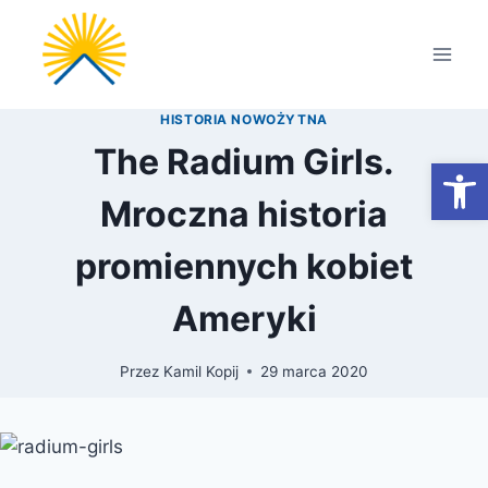
Przejdź
do
treści
HISTORIA NOWOŻYTNA
The Radium Girls.
Otwórz
Mroczna historia
promiennych kobiet
Ameryki
Przez
Kamil Kopij
29 marca 2020