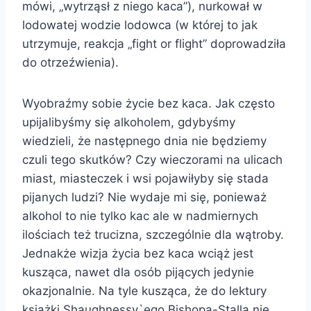
mówi, „wytrząsł z niego kaca”), nurkował w
lodowatej wodzie lodowca (w której to jak
utrzymuje, reakcja „fight or flight” doprowadziła
do otrzeźwienia).
Wyobraźmy sobie życie bez kaca. Jak często
upijalibyśmy się alkoholem, gdybyśmy
wiedzieli, że następnego dnia nie będziemy
czuli tego skutków? Czy wieczorami na ulicach
miast, miasteczek i wsi pojawiłyby się stada
pijanych ludzi? Nie wydaje mi się, ponieważ
alkohol to nie tylko kac ale w nadmiernych
ilościach też trucizna, szczególnie dla wątroby.
Jednakże wizja życia bez kaca wciąż jest
kusząca, nawet dla osób pijących jedynie
okazjonalnie. Na tyle kusząca, że do lektury
książki Shaughnessy`ego Bishopa-Stalla nie