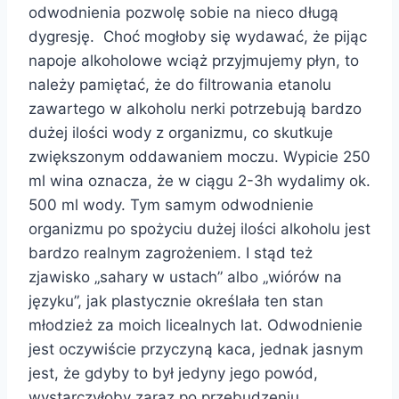
odwodnienia pozwolę sobie na nieco długą
dygresję. Choć mogłoby się wydawać, że pijąc
napoje alkoholowe wciąż przyjmujemy płyn, to
należy pamiętać, że do filtrowania etanolu
zawartego w alkoholu nerki potrzebują bardzo
dużej ilości wody z organizmu, co skutkuje
zwiększonym oddawaniem moczu. Wypicie 250
ml wina oznacza, że w ciągu 2-3h wydalimy ok.
500 ml wody. Tym samym odwodnienie
organizmu po spożyciu dużej ilości alkoholu jest
bardzo realnym zagrożeniem. I stąd też
zjawisko „sahary w ustach” albo „wiórów na
języku”, jak plastycznie określała ten stan
młodzież za moich licealnych lat. Odwodnienie
jest oczywiście przyczyną kaca, jednak jasnym
jest, że gdyby to był jedyny jego powód,
wystarczyłoby zaraz po przebudzeniu