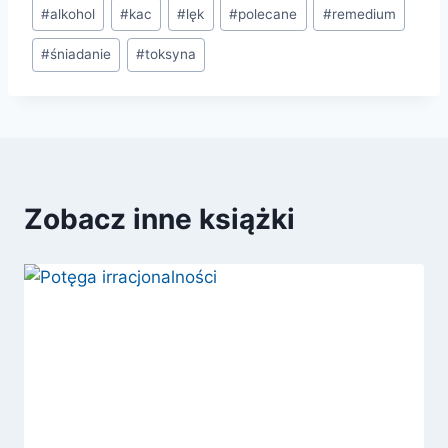
Tagi
#
alkohol
#
kac
#
lęk
#
polecane
#
remedium
wpisu:
#
śniadanie
#
toksyna
Zobacz inne książki