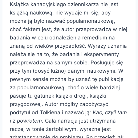
Książka kanadyjskiego dziennikarza nie jest
książką naukową, nie wydaje mi się, aby
można ją było nazwać popularnonaukową,
choć faktem jest, że autor przeprowadza w niej
badania w celu odnalezienia remedium na
znaną od wieków przypadłość. Wyrazy uznania
należą się na to, że badania i eksperymenty
przeprowadza na samym sobie. Posługuje się
przy tym (dosyć luźno) danymi naukowymi. W
pewnym sensie można by uznać tę publikację
za popularnonaukową, choć o wiele bardziej
pasuje tu gatunek książki drogi, książki
przygodowej. Autor mógłby zapożyczyć
podtytuł od Tolkiena i nazwać ją:
Kac, czyli tam
i z powrotem
. Cała narracja jest utrzymana
raczej w tonie żartobliwym, wyraźne jest
zdystansowanie do problemu. Bo przecież jak