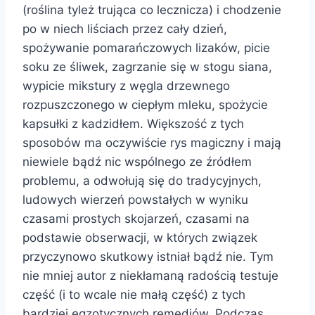
(roślina tyleż trująca co lecznicza) i chodzenie
po w niech liściach przez cały dzień,
spożywanie pomarańczowych lizaków, picie
soku ze śliwek, zagrzanie się w stogu siana,
wypicie mikstury z węgla drzewnego
rozpuszczonego w ciepłym mleku, spożycie
kapsułki z kadzidłem. Większość z tych
sposobów ma oczywiście rys magiczny i mają
niewiele bądź nic wspólnego ze źródłem
problemu, a odwołują się do tradycyjnych,
ludowych wierzeń powstałych w wyniku
czasami prostych skojarzeń, czasami na
podstawie obserwacji, w których związek
przyczynowo skutkowy istniał bądź nie. Tym
nie mniej autor z niekłamaną radością testuje
część (i to wcale nie małą część) z tych
bardziej egzotycznych remediów. Podczas