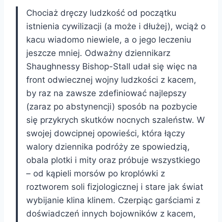
C
hociaż dręczy ludzkość od początku
istnienia cywilizacji (a może i dłużej), wciąż o
kacu wiadomo niewiele, a o jego leczeniu
jeszcze mniej. Odważny dziennikarz
Shaughnessy Bishop-Stall udał się więc na
front odwiecznej wojny ludzkości z kacem,
by raz na zawsze zdefiniować najlepszy
(zaraz po abstynencji) sposób na pozbycie
się przykrych skutków nocnych szaleństw. W
swojej dowcipnej opowieści, która łączy
walory dziennika podróży ze spowiedzią,
obala plotki i mity oraz próbuje wszystkiego
– od kąpieli morsów po kroplówki z
roztworem soli fizjologicznej i stare jak świat
wybijanie klina klinem. Czerpiąc garściami z
doświadczeń innych bojowników z kacem,