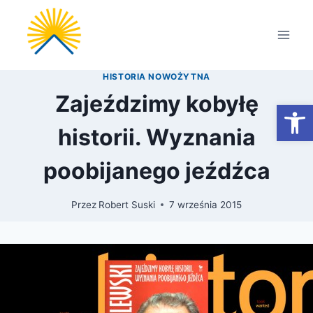
Przejdź
do
treści
HISTORIA NOWOŻYTNA
Zajeździmy kobyłę
Otwórz
historii. Wyznania
poobijanego jeźdźca
Przez
Robert Suski
7 września 2015