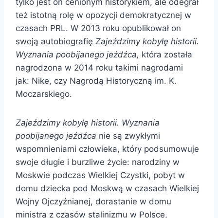
tylko jest on cenionym historykiem, ale odegrał
też istotną rolę w opozycji demokratycznej w
czasach PRL. W 2013 roku opublikował on
swoją autobiografię
Zajeździmy kobyłę historii.
Wyznania poobijanego jeźdźca,
która została
nagrodzona w 2014 roku takimi nagrodami
jak:
Nike, czy Nagrodą Historyczną im. K.
Moczarskiego.
Zajeździmy kobyłę historii. Wyznania
poobijanego jeźdźca
nie są zwykłymi
wspomnieniami człowieka, który podsumowuje
swoje długie i burzliwe życie: narodziny w
Moskwie podczas Wielkiej Czystki, pobyt w
domu dziecka pod Moskwą w czasach Wielkiej
Wojny Ojczyźnianej, dorastanie w domu
ministra z czasów stalinizmu w Polsce,