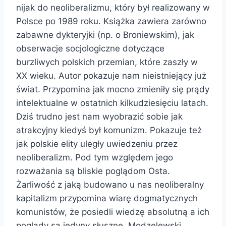
nijak do neoliberalizmu, który był realizowany w
Polsce po 1989 roku. Książka zawiera zarówno
zabawne dykteryjki (np. o Broniewskim), jak
obserwacje socjologiczne dotyczące
burzliwych polskich przemian, które zaszły w
XX wieku. Autor pokazuje nam nieistniejący już
świat. Przypomina jak mocno zmieniły się prądy
intelektualne w ostatnich kilkudziesięciu latach.
Dziś trudno jest nam wyobrazić sobie jak
atrakcyjny kiedyś był komunizm. Pokazuje też
jak polskie elity uległy uwiedzeniu przez
neoliberalizm. Pod tym względem jego
rozważania są bliskie poglądom Osta.
Żarliwość z jaką budowano u nas neoliberalny
kapitalizm przypomina wiarę dogmatycznych
komunistów, że posiedli wiedzę absolutną a ich
poglądy są jedyny słuszne. Modzelewski