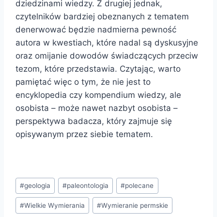
dziedzinami wiedzy. Z drugiej jednak,
czytelników bardziej obeznanych z tematem
denerwować będzie nadmierna pewność
autora w kwestiach, które nadal są dyskusyjne
oraz omijanie dowodów świadczących przeciw
tezom, które przedstawia. Czytając, warto
pamiętać więc o tym, że nie jest to
encyklopedia czy kompendium wiedzy, ale
osobista – może nawet nazbyt osobista –
perspektywa badacza, który zajmuje się
opisywanym przez siebie tematem.
Tagi
#
geologia
#
paleontologia
#
polecane
wpisu:
#
Wielkie Wymierania
#
Wymieranie permskie