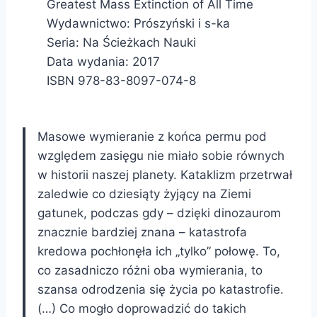
Greatest Mass Extinction of All Time
Wydawnictwo: Prószyński i s-ka
Seria: Na Ścieżkach Nauki
Data wydania: 2017
ISBN 978-83-8097-074-8
Masowe wymieranie z końca permu pod
względem zasięgu nie miało sobie równych
w historii naszej planety. Kataklizm przetrwał
zaledwie co dziesiąty żyjący na Ziemi
gatunek, podczas gdy – dzięki dinozaurom
znacznie bardziej znana – katastrofa
kredowa pochłonęła ich „tylko” połowę. To,
co zasadniczo różni oba wymierania, to
szansa odrodzenia się życia po katastrofie.
(…) Co mogło doprowadzić do takich