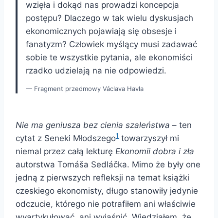
wzięła i dokąd nas prowadzi koncepcja
postępu? Dlaczego w tak wielu dyskusjach
ekonomicznych pojawiają się obsesje i
fanatyzm? Człowiek myślący musi zadawać
sobie te wszystkie pytania, ale ekonomiści
rzadko udzielają na nie odpowiedzi.
Fragment przedmowy Václava Havla
Nie ma geniusza bez cienia szaleństwa
– ten
1
cytat z Seneki Młodszego
towarzyszył mi
niemal przez całą lekturę
Ekonomii dobra i zła
autorstwa Tomáša Sedláčka. Mimo że były one
jedną z pierwszych refleksji na temat książki
czeskiego ekonomisty, długo stanowiły jedynie
odczucie, którego nie potrafiłem ani właściwie
wyartykułować, ani wyjaśnić. Wiedziałem, że