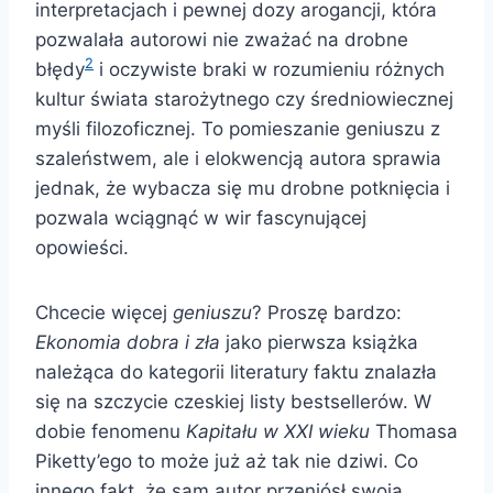
interpretacjach i pewnej dozy arogancji, która
pozwalała autorowi nie zważać na drobne
2
błędy
i oczywiste braki w rozumieniu różnych
kultur świata starożytnego czy średniowiecznej
myśli filozoficznej. To pomieszanie geniuszu z
szaleństwem, ale i elokwencją autora sprawia
jednak, że wybacza się mu drobne potknięcia i
pozwala wciągnąć w wir fascynującej
opowieści.
Chcecie więcej
geniuszu
? Proszę bardzo:
Ekonomia dobra i zła
jako pierwsza książka
należąca do kategorii literatury faktu znalazła
się na szczycie czeskiej listy bestsellerów. W
dobie fenomenu
Kapitału w XXI wieku
Thomasa
Piketty’ego to może już aż tak nie dziwi. Co
innego fakt, że sam autor przeniósł swoją