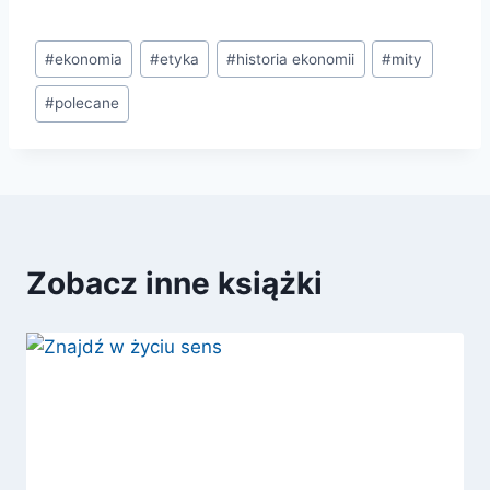
Tagi
#
ekonomia
#
etyka
#
historia ekonomii
#
mity
wpisu:
#
polecane
Zobacz inne książki