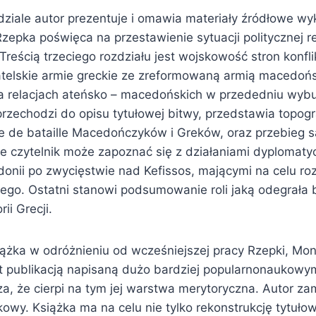
ziale autor prezentuje i omawia materiały źródłowe w
Rzepka poświęca na przestawienie sytuacji politycznej r
Treścią trzeciego rozdziału jest wojskowość stron konfli
telskie armie greckie ze zreformowaną armią macedoń
na relacjach ateńsko – macedońskich w przededniu wyb
rzechodzi do opisu tytułowej bitwy, przedstawia topogra
re de bataille Macedończyków i Greków, oraz przebieg 
e czytelnik może zapoznać się z działaniami dyplomaty
onii po zwycięstwie nad Kefissos, mającymi na celu roz
ego. Ostatni stanowi podsumowanie roli jaką odegrała 
ii Grecji.
żka w odróżnieniu od wcześniejszej pracy Rzepki, Mon
t publikacją napisaną dużo bardziej popularnonaukowy
a, że cierpi na tym jej warstwa merytoryczna. Autor za
owy. Książka ma na celu nie tylko rekonstrukcję tytułow