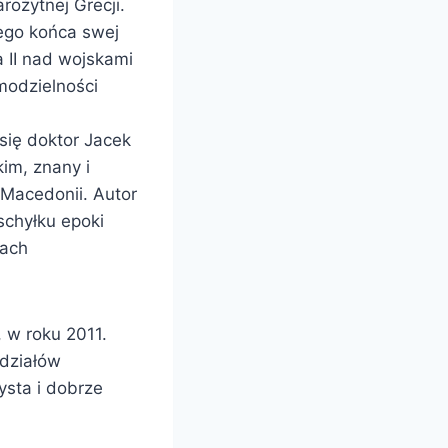
rożytnej Grecji.
nego końca swej
a II nad wojskami
modzielności
 się doktor Jacek
im, znany i
 Macedonii. Autor
chyłku epoki
mach
 w roku 2011.
zdziałów
ysta i dobrze