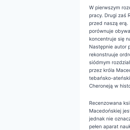
W pierwszym rozd
pracy. Drugi zaś 
przed naszą erą. 
porównuje obywa
koncentruje się 
Następnie autor p
rekonstruuje ord
siódmym rozdzial
przez króla Maced
tebańsko-ateński
Cheroneją w histor
Recenzowana ksią
Macedońskiej jes
jednak nie oznacz
pełen aparat nauk