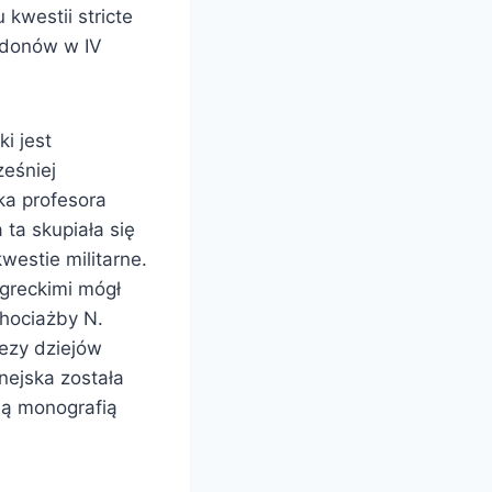
kwestii stricte
kedonów w IV
i jest
ześniej
ka profesora
ta skupiała się
estie militarne.
greckimi mógł
chociażby N.
tezy dziejów
nejska została
ną monografią