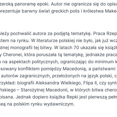
eroką panoramę epoki. Autor nie ogranicza się do opisu 
 prezentuje barwny świat greckich polis i królestwa Ma
eży pochwalić autora za podjętą tematykę. Praca Rzepk
tem na rynku. W literaturze polskiej nie było, jak już wc
ej monografii tej bitwy. W latach 70 ukazała się książ
Cheronei, która poruszała tą tematykę, jednakże praca 
 na aspektach politycznych, ograniczając do minimum kw
resowany konfliktem pomiędzy Macedonią, a państwami 
 autorów zagranicznych, przełożonych na język polski, 
kład: biografii Aleksandra Wielkiego, Flipa II, czy syn
kiego – Starożytnej Macedonii, w których bitwa chero
pisana. Jednak dopiero książka Repki jest pierwszą peł
neą na polskim rynku wydawniczym.