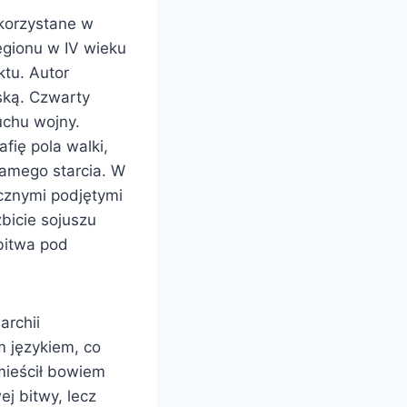
ykorzystane w
egionu w IV wieku
ktu. Autor
ską. Czwarty
uchu wojny.
fię pola walki,
samego starcia. W
cznymi podjętymi
bicie sojuszu
bitwa pod
archii
m językiem, co
mieścił bowiem
ej bitwy, lecz