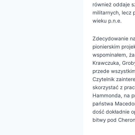
również oddaje sz
militarnych, lecz
wieku p.n.e.
Zdecydowanie nal
pionierskim projek
wspominałem, żadn
Krawczuka, Groby 
przede wszystkim
Czytelnik zainte
skorzystać z prac
Hammonda, na przy
państwa Macedońs
dość dokładnie o
bitwy pod Chero