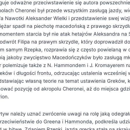
guje odważne przeciwstawienie się autora powszechnie 
 polach Cheronei był przede wszystkim zasługą jazdy, w
a Nawotki Aleksander Wielki i przedstawienie swej wizj
ciężar spadł na piechotę macedońską z prawego skrzyd
omentem starcia był nie atak hetajrów Aleksandra na 
odwrót Filipa na prawym skrzydle, który doprowadził d
m samym Rzepka, rozprawia się z często powielaną w
nią jakoby zwycięstwo Macedończyków było zasługą m
r polemizuje także z N. Hammondem i J. Kromayerem na
reków i długości frontu, odrzucając ustalenia wcześnie
edstawiając własną teorie na temat ustawienia Greków, 
mować pozycję od akropolu Cheronei, aż do miejsca gdzi
ion.
tyw należy uznać zwrócenie uwagi na rolę jaką odegrał
 przeciwieństwie do Greena i Hammonda, podkreśla udzi
ład w bitwę. Zdaniem Rzepki, jazda grecka stała na skra