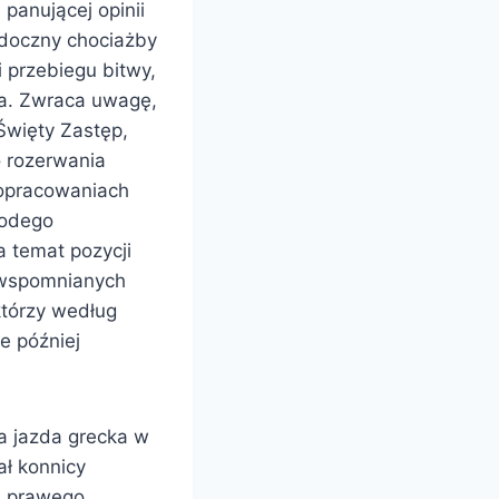
panującej opinii
idoczny chociażby
i przebiegu bitwy,
ła. Zwraca uwagę,
Święty Zastęp,
o rozerwania
 opracowaniach
łodego
 temat pozycji
j wspomnianych
którzy według
e później
a jazda grecka w
ał konnicy
ju prawego