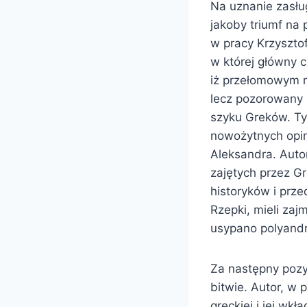
Na uznanie zasłu
jakoby triumf na
w pracy Krzysztof
w której główny 
iż przełomowym m
lecz pozorowany 
szyku Greków. Ty
nowożytnych opi
Aleksandra. Auto
zajętych przez G
historyków i prz
Rzepki, mieli zaj
usypano polyandr
Za następny pozy
bitwie. Autor, w
greckiej i jej wk