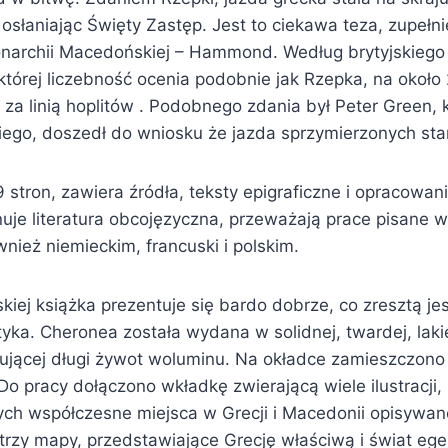
osłaniając Święty Zastęp. Jest to ciekawa teza, zupełnie
narchii Macedońskiej – Hammond. Według brytyjskiego
tórej liczebność ocenia podobnie jak Rzepka, na około 2
za linią hoplitów . Podobnego zdania był Peter Green, k
iego, doszedł do wniosku że jazda sprzymierzonych st
y 9 stron, zawiera źródła, teksty epigraficzne i opracowa
je literatura obcojęzyczna, przeważają prace pisane w
wnież niemieckim, francuski i polskim.
kiej książka prezentuje się bardo dobrze, co zresztą je
yka. Cheronea została wydana w solidnej, twardej, lak
ującej długi żywot woluminu. Na okładce zamieszczono
Do pracy dołączono wkładkę zwierającą wiele ilustracji,
ych współczesne miejsca w Grecji i Macedonii opisywan
rzy mapy, przedstawiające Grecję właściwą i świat egej