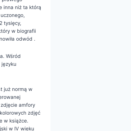
 inna niż ta którą
 uczonego,
 tysięcy,
tóry w biografii
anowiła odwód .
nia. Wśród
 języku
st już normą w
ierowanej
 zdjęcie amfory
 kolorowych zdjęć
e w książce.
ski w IV wieku