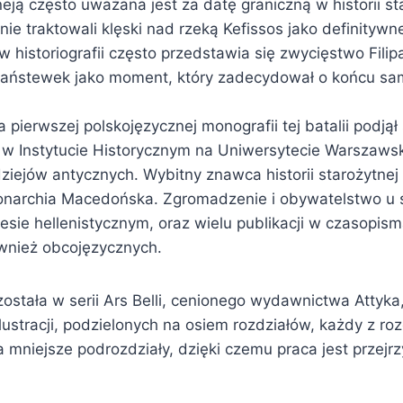
ją często uważana jest za datę graniczną w historii sta
ie traktowali klęski nad rzeką Kefissos jako definityw
 w historiografii często przedstawia się zwycięstwo Filip
h państewek jako moment, który zadecydował o końcu sa
 pierwszej polskojęzycznej monografii tej batalii podjął
 w Instytucie Historycznym na Uniwersytecie Warszawsk
ziejów antycznych. Wybitny znawca historii starożytnej
narchia Macedońska. Zgromadzenie i obywatelstwo u s
resie hellenistycznym, oraz wielu publikacji w czasopis
ównież obcojęzycznych.
stała w serii Ars Belli, cenionego wydawnictwa Attyka,
 ilustracji, podzielonych na osiem rozdziałów, każdy z ro
a mniejsze podrozdziały, dzięki czemu praca jest przejrz