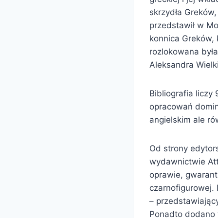
skrzydła Greków, 
przedstawił w Mo
konnica Greków, k
rozlokowana była 
Aleksandra Wielk
Bibliografia licz
opracowań dominu
angielskim ale ró
Od strony edytors
wydawnictwie Att
oprawie, gwarant
czarnofigurowej. 
– przedstawiając
Ponadto dodano t