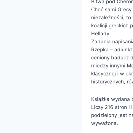
Bitwa pod Cherone
Choć sami Grecy n
niezależności, to
koalicji greckic
Hellady.
Zadania napisania
Rzepka – adiunkt
ceniony badacz d
miedzy innymi Mo
klasycznej i w ok
historycznych, r
Książka wydana zo
Liczy 216 stron i
podzielony jest n
wyważona.