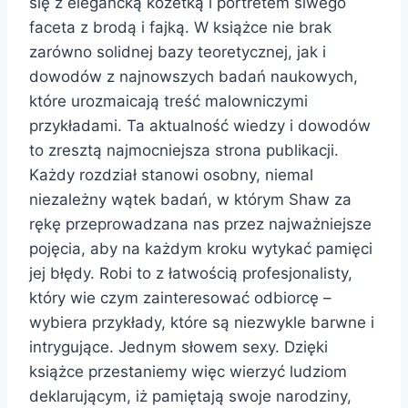
się z elegancką kozetką i portretem siwego
faceta z brodą i fajką. W książce nie brak
zarówno solidnej bazy teoretycznej, jak i
dowodów z najnowszych badań naukowych,
które urozmaicają treść malowniczymi
przykładami. Ta aktualność wiedzy i dowodów
to zresztą najmocniejsza strona publikacji.
Każdy rozdział stanowi osobny, niemal
niezależny wątek badań, w którym Shaw za
rękę przeprowadzana nas przez najważniejsze
pojęcia, aby na każdym kroku wytykać pamięci
jej błędy. Robi to z łatwością profesjonalisty,
który wie czym zainteresować odbiorcę –
wybiera przykłady, które są niezwykle barwne i
intrygujące. Jednym słowem sexy. Dzięki
książce przestaniemy więc wierzyć ludziom
deklarującym, iż pamiętają swoje narodziny,