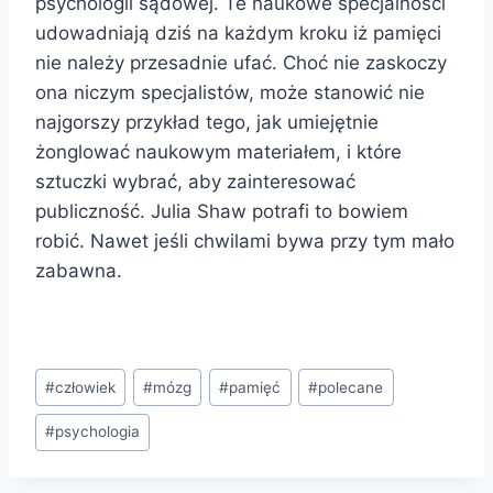
psychologii sądowej. Te naukowe specjalności
udowadniają dziś na każdym kroku iż pamięci
nie należy przesadnie ufać. Choć nie zaskoczy
ona niczym specjalistów, może stanowić nie
najgorszy przykład tego, jak umiejętnie
żonglować naukowym materiałem, i które
sztuczki wybrać, aby zainteresować
publiczność. Julia Shaw potrafi to bowiem
robić. Nawet jeśli chwilami bywa przy tym mało
zabawna.
Tagi
#
człowiek
#
mózg
#
pamięć
#
polecane
wpisu:
#
psychologia