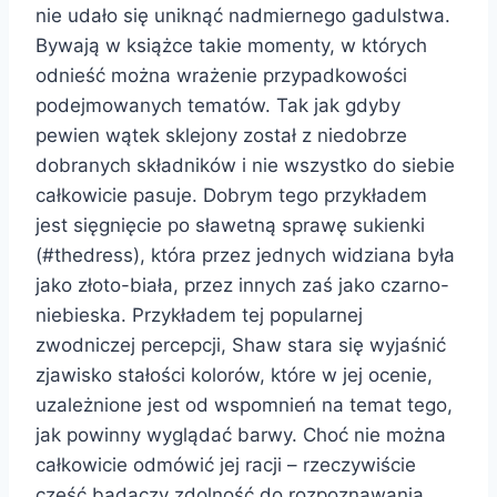
nie udało się uniknąć nadmiernego gadulstwa.
Bywają w książce takie momenty, w których
odnieść można wrażenie przypadkowości
podejmowanych tematów. Tak jak gdyby
pewien wątek sklejony został z niedobrze
dobranych składników i nie wszystko do siebie
całkowicie pasuje. Dobrym tego przykładem
jest sięgnięcie po sławetną sprawę sukienki
(#thedress), która przez jednych widziana była
jako złoto-biała, przez innych zaś jako czarno-
niebieska. Przykładem tej popularnej
zwodniczej percepcji, Shaw stara się wyjaśnić
zjawisko stałości kolorów, które w jej ocenie,
uzależnione jest od wspomnień na temat tego,
jak powinny wyglądać barwy. Choć nie można
całkowicie odmówić jej racji – rzeczywiście
część badaczy zdolność do rozpoznawania