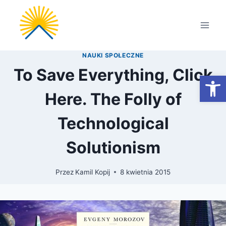
Przejdź
do
treści
NAUKI SPOŁECZNE
To Save Everything, Click
Otwórz
Here. The Folly of
Technological
Solutionism
Przez
Kamil Kopij
8 kwietnia 2015