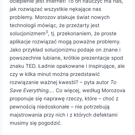
ocieplenie jest internet! To on nauczyć ma nas,
jak rozwiązać wszystkie nękające nas
problemy. Morozov atakuje świat nowych
technologii mówiąc, że przeżarty jest
3
solucjonizmem
, tj. przekonaniem, że proste
aplikacje rozwiązać mogą poważne problemy.
Jako przykład solucjonizmu podaje on znane i
powszechnie lubiane, krótkie prezentacje spod
znaku TED. Ładnie opakowane i inspirujące, ale
czy w kilka minut można przedstawić
rozwiązanie ważnej kwestii? – pyta autor
To
Save Everything…
. Co więcej, według Morozova
proponuje się naprawę rzeczy, które – choć z
pewnością niedoskonałe – nie potrzebują
majstrowania przy nich i z których defektami
musimy się pogodzić.