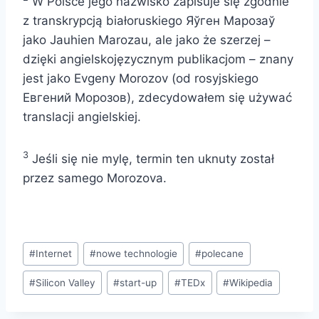
W Polsce jego nazwisko zapisuje się zgodnie
z transkrypcją białoruskiego Яўген Марозаў
jako Jauhien Marozau, ale jako że szerzej –
dzięki angielskojęzycznym publikacjom – znany
jest jako Evgeny Morozov (od rosyjskiego
Евгений Морозов), zdecydowałem się używać
translacji angielskiej.
3
Jeśli się nie mylę, termin ten uknuty został
przez samego Morozova.
Tagi
#
Internet
#
nowe technologie
#
polecane
wpisu:
#
Silicon Valley
#
start-up
#
TEDx
#
Wikipedia